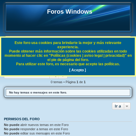
Foros Windows
Este foro usa cookies para brindarte la mejor y más relevante
FAQ
experiencia.
Puede obtener más información sobre las cookies utilizadas en todo
B
Índice general
Procesos Windows
momento al hacer clic en "Políticas (cookies | aviso legal | privacidad)" en
el pie de página del foro.
u
Para utilizar este foro, es necesario que acepte las políticas.
Procesos Windows
s
[ Acepto ]
Buscar
Búsqueda avanzada
c
a
0 temas • Página
1
de
1
r
No hay temas o mensajes en este foro.
Ir a
PERMISOS DEL FORO
No puede
abrir nuevos temas en este Foro
No puede
responder a temas en este Foro
No puede
editar sus mensajes en este Foro