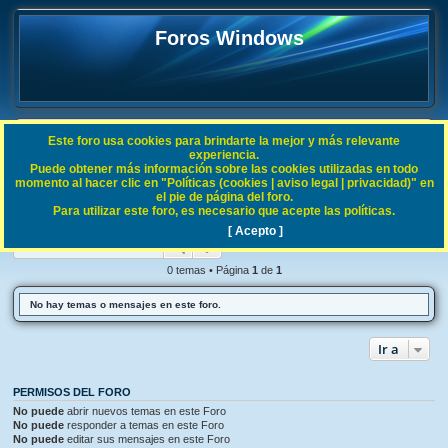
Foros Windows
Este foro usa cookies para brindarte la mejor y más relevante
FAQ
experiencia.
Puede obtener más información sobre las cookies utilizadas en todo
B
Índice general
Procesos Windows
momento al hacer clic en "Políticas (cookies | aviso legal | privacidad)" en
el pie de página del foro.
u
Para utilizar este foro, es necesario que acepte las políticas.
Procesos Windows
s
[ Acepto ]
Buscar
Búsqueda avanzada
c
a
0 temas • Página
1
de
1
r
No hay temas o mensajes en este foro.
Ir a
PERMISOS DEL FORO
No puede
abrir nuevos temas en este Foro
No puede
responder a temas en este Foro
No puede
editar sus mensajes en este Foro