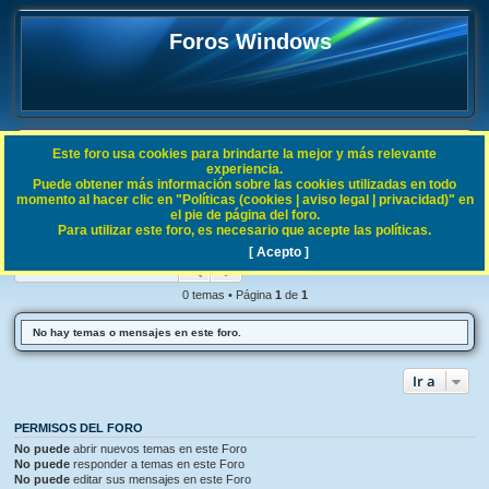
Foros Windows
Este foro usa cookies para brindarte la mejor y más relevante
FAQ
experiencia.
Puede obtener más información sobre las cookies utilizadas en todo
B
Índice general
Procesos Windows
momento al hacer clic en "Políticas (cookies | aviso legal | privacidad)" en
el pie de página del foro.
u
Para utilizar este foro, es necesario que acepte las políticas.
Procesos Windows
s
[ Acepto ]
Buscar
Búsqueda avanzada
c
a
0 temas • Página
1
de
1
r
No hay temas o mensajes en este foro.
Ir a
PERMISOS DEL FORO
No puede
abrir nuevos temas en este Foro
No puede
responder a temas en este Foro
No puede
editar sus mensajes en este Foro