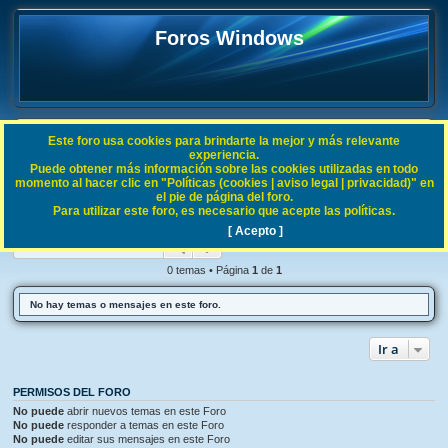
Foros Windows
Este foro usa cookies para brindarte la mejor y más relevante
FAQ
experiencia.
Puede obtener más información sobre las cookies utilizadas en todo
B
Índice general
Procesos Windows
momento al hacer clic en "Políticas (cookies | aviso legal | privacidad)" en
el pie de página del foro.
u
Para utilizar este foro, es necesario que acepte las políticas.
Procesos Windows
s
[ Acepto ]
Buscar
Búsqueda avanzada
c
a
0 temas • Página
1
de
1
r
No hay temas o mensajes en este foro.
Ir a
PERMISOS DEL FORO
No puede
abrir nuevos temas en este Foro
No puede
responder a temas en este Foro
No puede
editar sus mensajes en este Foro