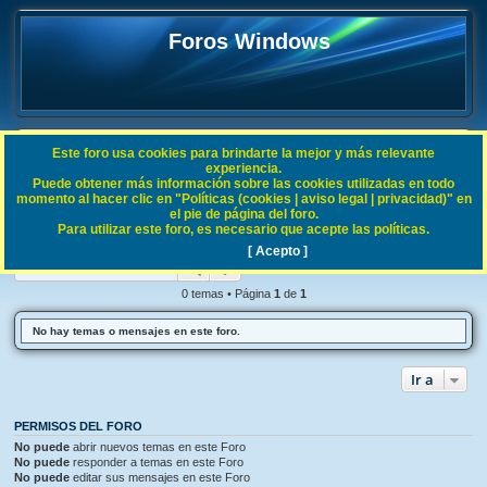
Foros Windows
Este foro usa cookies para brindarte la mejor y más relevante
FAQ
experiencia.
Puede obtener más información sobre las cookies utilizadas en todo
B
Índice general
Procesos Windows
momento al hacer clic en "Políticas (cookies | aviso legal | privacidad)" en
el pie de página del foro.
u
Para utilizar este foro, es necesario que acepte las políticas.
Procesos Windows
s
[ Acepto ]
Buscar
Búsqueda avanzada
c
a
0 temas • Página
1
de
1
r
No hay temas o mensajes en este foro.
Ir a
PERMISOS DEL FORO
No puede
abrir nuevos temas en este Foro
No puede
responder a temas en este Foro
No puede
editar sus mensajes en este Foro