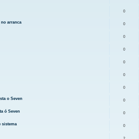
0
 no arranca
0
0
0
0
0
0
sta o Seven
0
ta ó Seven
0
e sistema
0
2