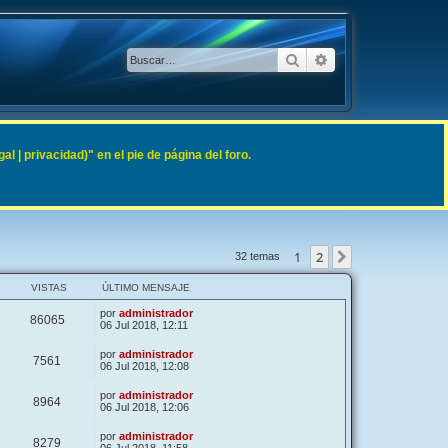
Buscar
Búsqueda avanzad
 | privacidad)" en el pie de página del foro.
1
2
Siguiente
32 temas
VISTAS
ÚLTIMO MENSAJE
por
administrador
86065
06 Jul 2018, 12:11
por
administrador
7561
06 Jul 2018, 12:08
por
administrador
8964
06 Jul 2018, 12:06
por
administrador
8279