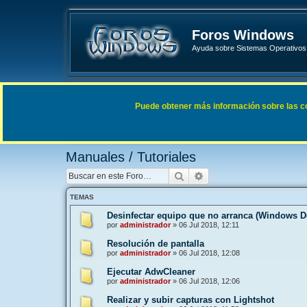
Foros Windows
Ayuda sobre Sistemas Operativos 
Enlaces rápidos
FAQ
Puede obtener más información sobre las cook
Índice general
General
Manuales / Tutoriales
Manuales / Tutoriales
Buscar
Búsqueda avanzada
TEMAS
Desinfectar equipo que no arranca (Windows De
por
administrador
»
06 Jul 2018, 12:11
Resolución de pantalla
por
administrador
»
06 Jul 2018, 12:08
Ejecutar AdwCleaner
por
administrador
»
06 Jul 2018, 12:06
Realizar y subir capturas con Lightshot