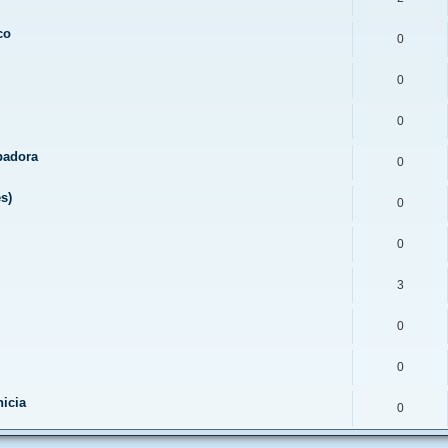
co
0
0
0
abadora
0
s)
0
0
3
0
0
icia
0