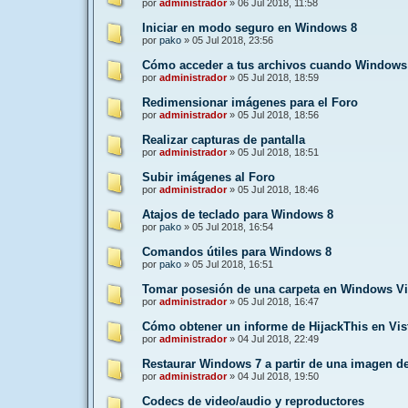
por
administrador
»
06 Jul 2018, 11:58
Iniciar en modo seguro en Windows 8
por
pako
»
05 Jul 2018, 23:56
Cómo acceder a tus archivos cuando Windows
por
administrador
»
05 Jul 2018, 18:59
Redimensionar imágenes para el Foro
por
administrador
»
05 Jul 2018, 18:56
Realizar capturas de pantalla
por
administrador
»
05 Jul 2018, 18:51
Subir imágenes al Foro
por
administrador
»
05 Jul 2018, 18:46
Atajos de teclado para Windows 8
por
pako
»
05 Jul 2018, 16:54
Comandos útiles para Windows 8
por
pako
»
05 Jul 2018, 16:51
Tomar posesión de una carpeta en Windows Vi
por
administrador
»
05 Jul 2018, 16:47
Cómo obtener un informe de HijackThis en Vis
por
administrador
»
04 Jul 2018, 22:49
Restaurar Windows 7 a partir de una imagen d
por
administrador
»
04 Jul 2018, 19:50
Codecs de video/audio y reproductores