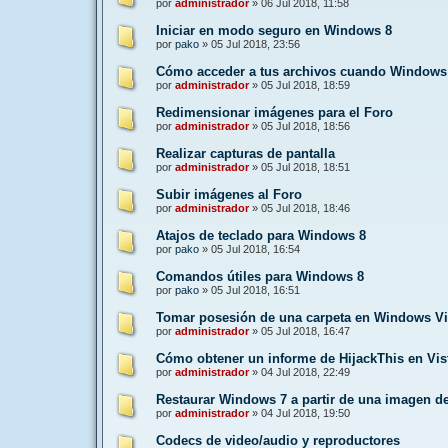
por
administrador
»
06 Jul 2018, 11:58
Iniciar en modo seguro en Windows 8
por
pako
»
05 Jul 2018, 23:56
Cómo acceder a tus archivos cuando Windows
por
administrador
»
05 Jul 2018, 18:59
Redimensionar imágenes para el Foro
por
administrador
»
05 Jul 2018, 18:56
Realizar capturas de pantalla
por
administrador
»
05 Jul 2018, 18:51
Subir imágenes al Foro
por
administrador
»
05 Jul 2018, 18:46
Atajos de teclado para Windows 8
por
pako
»
05 Jul 2018, 16:54
Comandos útiles para Windows 8
por
pako
»
05 Jul 2018, 16:51
Tomar posesión de una carpeta en Windows Vi
por
administrador
»
05 Jul 2018, 16:47
Cómo obtener un informe de HijackThis en Vis
por
administrador
»
04 Jul 2018, 22:49
Restaurar Windows 7 a partir de una imagen d
por
administrador
»
04 Jul 2018, 19:50
Codecs de video/audio y reproductores