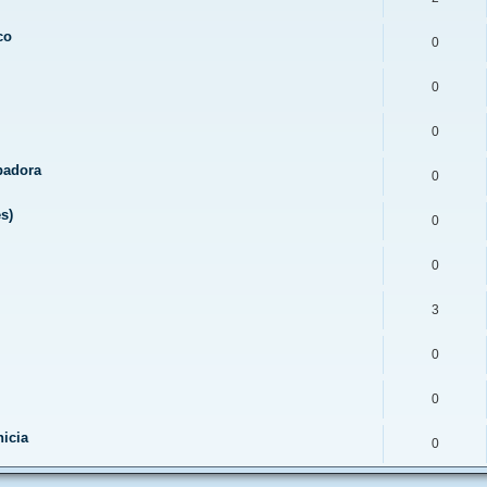
co
0
0
0
abadora
0
s)
0
0
3
0
0
icia
0