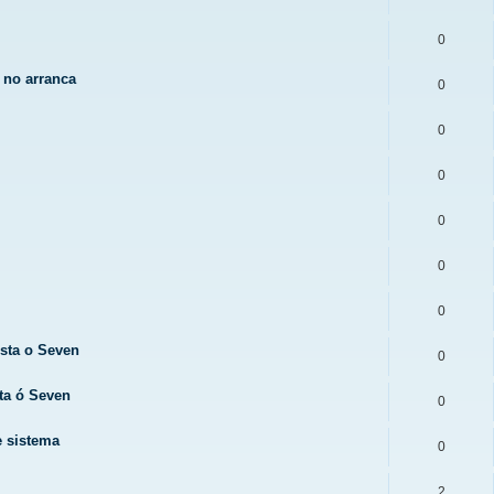
0
 no arranca
0
0
0
0
0
0
sta o Seven
0
ta ó Seven
0
e sistema
0
2