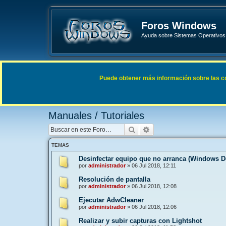
Foros Windows
Ayuda sobre Sistemas Operativos 
Enlaces rápidos
FAQ
Puede obtener más información sobre las cook
Índice general
General
Manuales / Tutoriales
Manuales / Tutoriales
Buscar
Búsqueda avanzada
TEMAS
Desinfectar equipo que no arranca (Windows De
por
administrador
»
06 Jul 2018, 12:11
Resolución de pantalla
por
administrador
»
06 Jul 2018, 12:08
Ejecutar AdwCleaner
por
administrador
»
06 Jul 2018, 12:06
Realizar y subir capturas con Lightshot