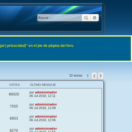
Buscar
Búsqueda avanzad
 | privacidad)" en el pie de página del foro.
1
2
Siguiente
32 temas
VISTAS
ÚLTIMO MENSAJE
por
administrador
86020
06 Jul 2018, 12:11
por
administrador
7555
06 Jul 2018, 12:08
por
administrador
8953
06 Jul 2018, 12:06
por
administrador
8270