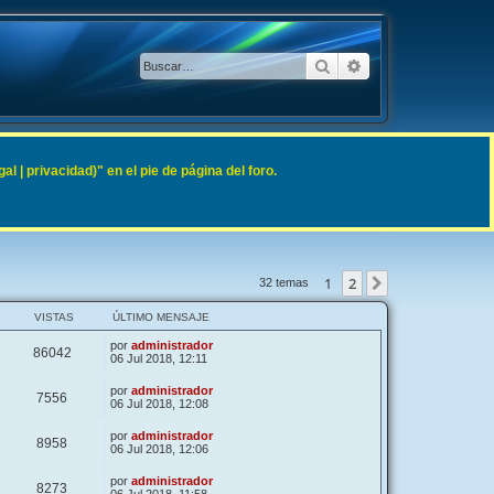
Buscar
Búsqueda avanzad
 | privacidad)" en el pie de página del foro.
1
2
Siguiente
32 temas
VISTAS
ÚLTIMO MENSAJE
por
administrador
86042
06 Jul 2018, 12:11
por
administrador
7556
06 Jul 2018, 12:08
por
administrador
8958
06 Jul 2018, 12:06
por
administrador
8273