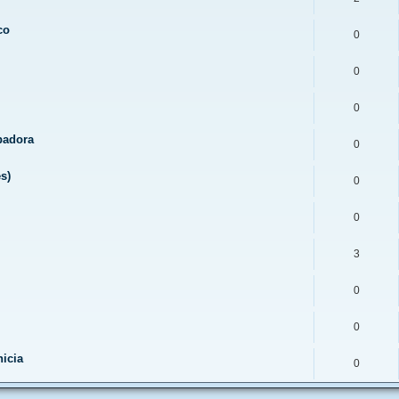
co
0
0
0
abadora
0
s)
0
0
3
0
0
icia
0