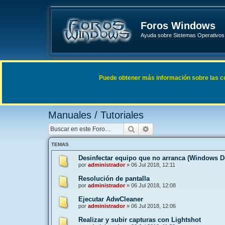
Foros Windows
Ayuda sobre Sistemas Operativos 
Enlaces rápidos
FAQ
Puede obtener más información sobre las cook
Índice general
General
Manuales / Tutoriales
Manuales / Tutoriales
Buscar
Búsqueda avanzada
TEMAS
Desinfectar equipo que no arranca (Windows De
por
administrador
»
06 Jul 2018, 12:11
Resolución de pantalla
por
administrador
»
06 Jul 2018, 12:08
Ejecutar AdwCleaner
por
administrador
»
06 Jul 2018, 12:06
Realizar y subir capturas con Lightshot