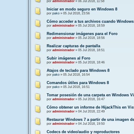
por
administrador
»
06 Jul 2018, 11:58
Iniciar en modo seguro en Windows 8
por
pako
»
05 Jul 2018, 23:56
Cómo acceder a tus archivos cuando Windows
por
administrador
»
05 Jul 2018, 18:59
Redimensionar imágenes para el Foro
por
administrador
»
05 Jul 2018, 18:56
Realizar capturas de pantalla
por
administrador
»
05 Jul 2018, 18:51
Subir imágenes al Foro
por
administrador
»
05 Jul 2018, 18:46
Atajos de teclado para Windows 8
por
pako
»
05 Jul 2018, 16:54
Comandos útiles para Windows 8
por
pako
»
05 Jul 2018, 16:51
Tomar posesión de una carpeta en Windows Vi
por
administrador
»
05 Jul 2018, 16:47
Cómo obtener un informe de HijackThis en Vis
por
administrador
»
04 Jul 2018, 22:49
Restaurar Windows 7 a partir de una imagen d
por
administrador
»
04 Jul 2018, 19:50
Codecs de video/audio y reproductores