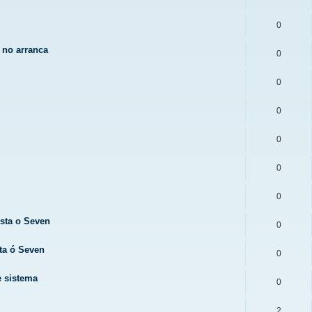
0
 no arranca
0
0
0
0
0
0
sta o Seven
0
ta ó Seven
0
e sistema
0
2