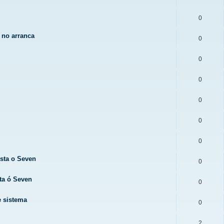
0
 no arranca
0
0
0
0
0
0
sta o Seven
0
ta ó Seven
0
e sistema
0
2