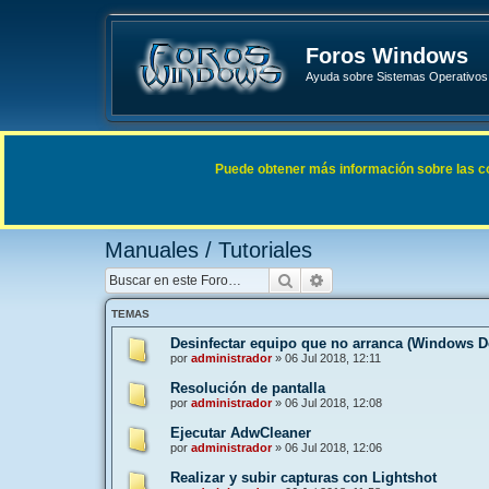
Foros Windows
Ayuda sobre Sistemas Operativos 
Enlaces rápidos
FAQ
Puede obtener más información sobre las cook
Índice general
General
Manuales / Tutoriales
Manuales / Tutoriales
Buscar
Búsqueda avanzada
TEMAS
Desinfectar equipo que no arranca (Windows De
por
administrador
»
06 Jul 2018, 12:11
Resolución de pantalla
por
administrador
»
06 Jul 2018, 12:08
Ejecutar AdwCleaner
por
administrador
»
06 Jul 2018, 12:06
Realizar y subir capturas con Lightshot