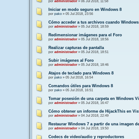
por
administrador
»
06 Jul 2018, 11:58
Iniciar en modo seguro en Windows 8
por
pako
»
05 Jul 2018, 23:56
Cómo acceder a tus archivos cuando Windows
por
administrador
»
05 Jul 2018, 18:59
Redimensionar imágenes para el Foro
por
administrador
»
05 Jul 2018, 18:56
Realizar capturas de pantalla
por
administrador
»
05 Jul 2018, 18:51
Subir imágenes al Foro
por
administrador
»
05 Jul 2018, 18:46
Atajos de teclado para Windows 8
por
pako
»
05 Jul 2018, 16:54
Comandos útiles para Windows 8
por
pako
»
05 Jul 2018, 16:51
Tomar posesión de una carpeta en Windows Vi
por
administrador
»
05 Jul 2018, 16:47
Cómo obtener un informe de HijackThis en Vis
por
administrador
»
04 Jul 2018, 22:49
Restaurar Windows 7 a partir de una imagen d
por
administrador
»
04 Jul 2018, 19:50
Codecs de video/audio y reproductores