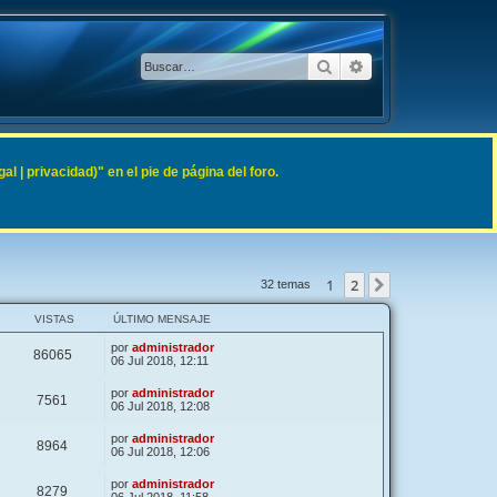
Buscar
Búsqueda avanzad
 | privacidad)" en el pie de página del foro.
1
2
Siguiente
32 temas
VISTAS
ÚLTIMO MENSAJE
por
administrador
86065
06 Jul 2018, 12:11
por
administrador
7561
06 Jul 2018, 12:08
por
administrador
8964
06 Jul 2018, 12:06
por
administrador
8279