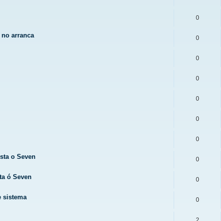
0
 no arranca
0
0
0
0
0
0
sta o Seven
0
ta ó Seven
0
e sistema
0
2