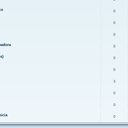
co
0
0
0
abadora
0
s)
0
0
3
0
0
icia
0