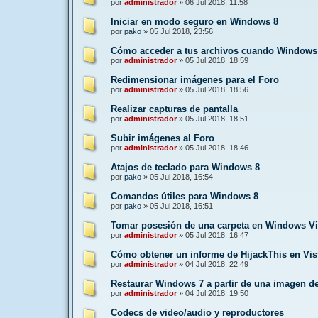
por
administrador
»
06 Jul 2018, 11:58
Iniciar en modo seguro en Windows 8
por
pako
»
05 Jul 2018, 23:56
Cómo acceder a tus archivos cuando Windows
por
administrador
»
05 Jul 2018, 18:59
Redimensionar imágenes para el Foro
por
administrador
»
05 Jul 2018, 18:56
Realizar capturas de pantalla
por
administrador
»
05 Jul 2018, 18:51
Subir imágenes al Foro
por
administrador
»
05 Jul 2018, 18:46
Atajos de teclado para Windows 8
por
pako
»
05 Jul 2018, 16:54
Comandos útiles para Windows 8
por
pako
»
05 Jul 2018, 16:51
Tomar posesión de una carpeta en Windows Vi
por
administrador
»
05 Jul 2018, 16:47
Cómo obtener un informe de HijackThis en Vis
por
administrador
»
04 Jul 2018, 22:49
Restaurar Windows 7 a partir de una imagen d
por
administrador
»
04 Jul 2018, 19:50
Codecs de video/audio y reproductores