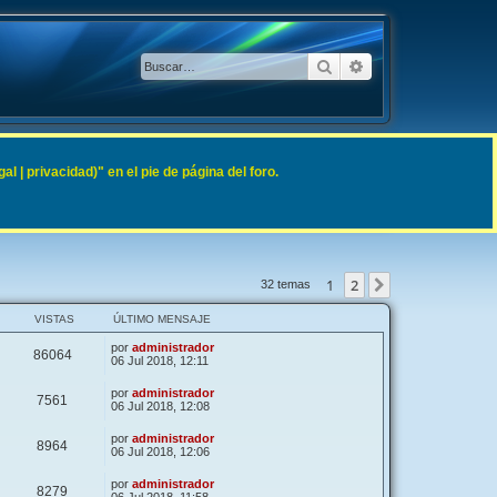
Buscar
Búsqueda avanzad
 | privacidad)" en el pie de página del foro.
1
2
Siguiente
32 temas
VISTAS
ÚLTIMO MENSAJE
por
administrador
86064
06 Jul 2018, 12:11
por
administrador
7561
06 Jul 2018, 12:08
por
administrador
8964
06 Jul 2018, 12:06
por
administrador
8279