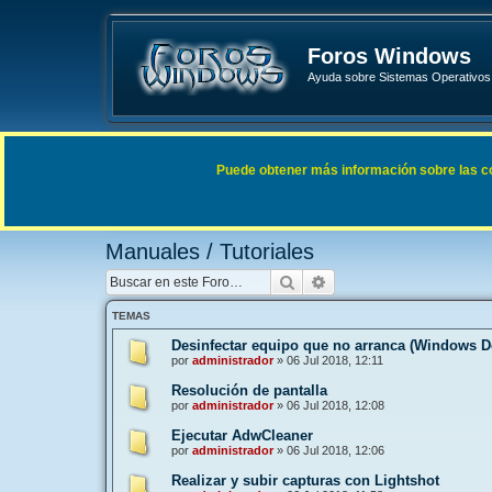
Foros Windows
Ayuda sobre Sistemas Operativos 
Enlaces rápidos
FAQ
Puede obtener más información sobre las cook
Índice general
General
Manuales / Tutoriales
Manuales / Tutoriales
Buscar
Búsqueda avanzada
TEMAS
Desinfectar equipo que no arranca (Windows De
por
administrador
»
06 Jul 2018, 12:11
Resolución de pantalla
por
administrador
»
06 Jul 2018, 12:08
Ejecutar AdwCleaner
por
administrador
»
06 Jul 2018, 12:06
Realizar y subir capturas con Lightshot