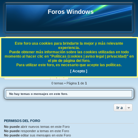
Foros Windows
Este foro usa cookies para brindarte la mejor y más relevante
FAQ
experiencia.
Puede obtener más información sobre las cookies utilizadas en todo
B
Índice general
Noticias
momento al hacer clic en "Políticas (cookies | aviso legal | privacidad)" en
el pie de página del foro.
u
Para utilizar este foro, es necesario que acepte las políticas.
Noticias
s
[ Acepto ]
Buscar
Búsqueda avanzada
c
a
0 temas • Página
1
de
1
r
No hay temas o mensajes en este foro.
Ir a
PERMISOS DEL FORO
No puede
abrir nuevos temas en este Foro
No puede
responder a temas en este Foro
No puede
editar sus mensajes en este Foro