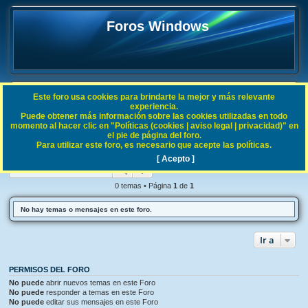
Foros Windows
Este foro usa cookies para brindarte la mejor y más relevante
FAQ
experiencia.
Puede obtener más información sobre las cookies utilizadas en todo
B
Índice general
Noticias
momento al hacer clic en "Políticas (cookies | aviso legal | privacidad)" en
el pie de página del foro.
u
Para utilizar este foro, es necesario que acepte las políticas.
Noticias
s
[ Acepto ]
Buscar
Búsqueda avanzada
c
a
0 temas • Página
1
de
1
r
No hay temas o mensajes en este foro.
Ir a
PERMISOS DEL FORO
No puede
abrir nuevos temas en este Foro
No puede
responder a temas en este Foro
No puede
editar sus mensajes en este Foro