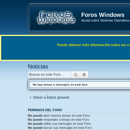
Foros Windows
Ayuda sobre Sistemas Operativos 
Enlaces rápidos
FAQ
Puede obtener más información sobre las cook
Índice general
Noticias
Noticias
Buscar
Búsqueda avanzada
No hay temas o mensajes en este foro.
Volver a Índice general
PERMISOS DEL FORO
No puede
abrir nuevos temas en este Foro
No puede
responder a temas en este Foro
No puede
editar sus mensajes en este Foro
No puede
borrar sus mensajes en este Foro