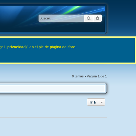
Buscar
Búsqueda avanzad
 | privacidad)" en el pie de página del foro.
0 temas • Página
1
de
1
Ir a