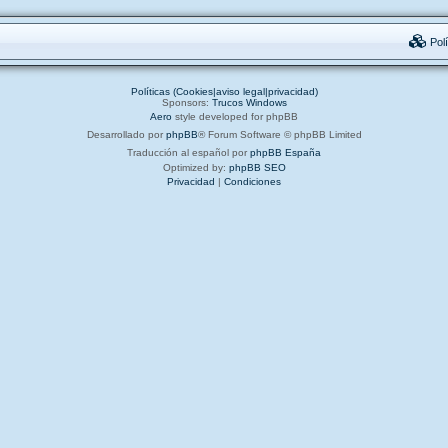
Polí
Políticas (Cookies|aviso legal|privacidad)
Sponsors:
Trucos Windows
Aero
style developed for phpBB
Desarrollado por
phpBB
® Forum Software © phpBB Limited
Traducción al español por
phpBB España
Optimized by:
phpBB SEO
Privacidad
|
Condiciones