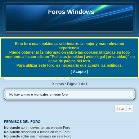
Foros Windows
Este foro usa cookies para brindarte la mejor y más relevante
FAQ
experiencia.
Puede obtener más información sobre las cookies utilizadas en todo
B
Índice general
Noticias
momento al hacer clic en "Políticas (cookies | aviso legal | privacidad)" en
el pie de página del foro.
u
Para utilizar este foro, es necesario que acepte las políticas.
Noticias
s
[ Acepto ]
Buscar
Búsqueda avanzada
c
a
0 temas • Página
1
de
1
r
No hay temas o mensajes en este foro.
Ir a
PERMISOS DEL FORO
No puede
abrir nuevos temas en este Foro
No puede
responder a temas en este Foro
No puede
editar sus mensajes en este Foro