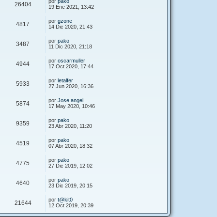
por
pako
26404
19 Ene 2021, 13:42
por
gzone
4817
14 Dic 2020, 21:43
por
pako
3487
11 Dic 2020, 21:18
por
oscarmuller
4944
17 Oct 2020, 17:44
por
letalfer
5933
27 Jun 2020, 16:36
por
Jose angel
5874
17 May 2020, 10:46
por
pako
9359
23 Abr 2020, 11:20
por
pako
4519
07 Abr 2020, 18:32
por
pako
4775
27 Dic 2019, 12:02
por
pako
4640
23 Dic 2019, 20:15
por
t@kit0
21644
12 Oct 2019, 20:39