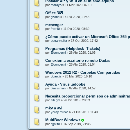
Instalar XP y W10 en el mismo equipo
por
maliayo
»
11 Mar 2020, 07:51
Office 365
por
gzone
»
14 Dic 2020, 21:43
mesenger
por
fred40
»
11 Dic 2020, 08:39
¿Cómo puedo activar un Microsoft Office 365 p
por
oscarmuller
»
17 Oct 2020, 17:42
Programas (Helpdesk -Tickets)
por
Elcondecri
»
28 Abr 2020, 01:06
Conexion a escritorio remoto Dudas
por
Elcondecri
»
28 Abr 2020, 01:04
Windows 2012 R2 - Carpetas Compartidas
por
dgarcia
»
25 Mar 2020, 16:10
Ayuda - Virus .adoobe
por
blasarman
»
07 Abr 2020, 14:57
Necesita proporcionar permisos de adminsitra
por
alb.gm
»
26 Dic 2019, 20:33
mkv a avi
por
yeray music
»
21 Dic 2019, 11:43
MultiBoot Windows
por
t@kit0
»
16 Sep 2019, 21:45