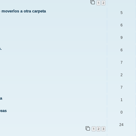
1
2
o moverlos a otra carpeta
5
6
9
.
6
7
2
7
va
1
reas
0
24
1
2
3