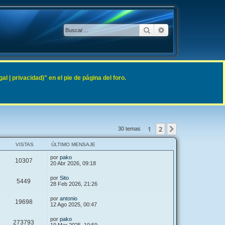
Buscar
Búsqueda avanzad
 | privacidad)" en el pie de página del foro.
1
2
Siguiente
30 temas
VISTAS
ÚLTIMO MENSAJE
por
pako
10307
20 Abr 2026, 09:18
por
Sito
5449
28 Feb 2026, 21:26
por
antonio
19698
12 Ago 2025, 00:47
por
pako
273793