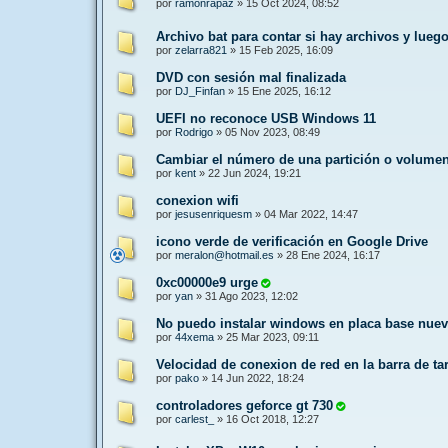
por
ramonrapaz
»
15 Oct 2024, 08:52
Archivo bat para contar si hay archivos y lueg
por
zelarra821
»
15 Feb 2025, 16:09
DVD con sesión mal finalizada
por
DJ_Finfan
»
15 Ene 2025, 16:12
UEFI no reconoce USB Windows 11
por
Rodrigo
»
05 Nov 2023, 08:49
Cambiar el número de una partición o volumen
por
kent
»
22 Jun 2024, 19:21
conexion wifi
por
jesusenriquesm
»
04 Mar 2022, 14:47
icono verde de verificación en Google Drive
por
meralon@hotmail.es
»
28 Ene 2024, 16:17
0xc00000e9 urge
por
yan
»
31 Ago 2023, 12:02
No puedo instalar windows en placa base nue
por
44xema
»
25 Mar 2023, 09:11
Velocidad de conexion de red en la barra de ta
por
pako
»
14 Jun 2022, 18:24
controladores geforce gt 730
por
carlest_
»
16 Oct 2018, 12:27