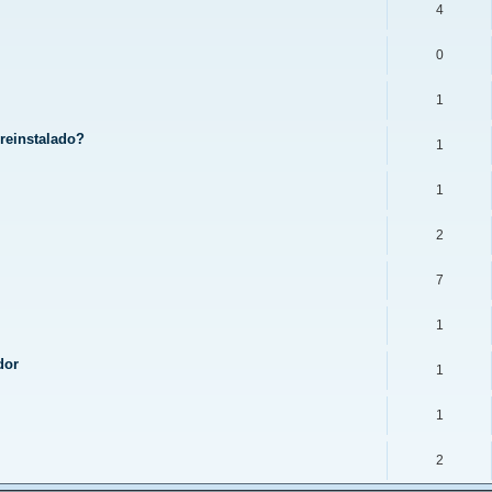
4
0
1
reinstalado?
1
1
2
7
1
dor
1
1
2