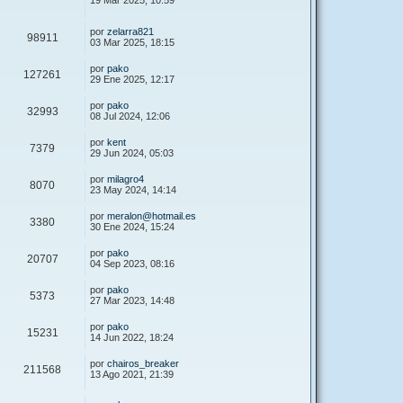
19 Mar 2025, 10:59
por
zelarra821
98911
03 Mar 2025, 18:15
por
pako
127261
29 Ene 2025, 12:17
por
pako
32993
08 Jul 2024, 12:06
por
kent
7379
29 Jun 2024, 05:03
por
milagro4
8070
23 May 2024, 14:14
por
meralon@hotmail.es
3380
30 Ene 2024, 15:24
por
pako
20707
04 Sep 2023, 08:16
por
pako
5373
27 Mar 2023, 14:48
por
pako
15231
14 Jun 2022, 18:24
por
chairos_breaker
211568
13 Ago 2021, 21:39