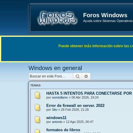
Foros Windows
Ayuda sobre Sistemas Operativos 
Enlaces rápidos
FAQ
Puede obtener más información sobre las cook
Índice general
Sistemas Operativos Microsoft
Windows 
Windows en general
Buscar
Búsqueda avanzada
TEMAS
HASTA 5 INTENTOS PARA CONECTARSE POR
por
wontollamx
»
06 Abr 2026, 19:24
Error de firewall en server. 2022
por
Sito
»
28 Feb 2026, 21:26
windows11
por
antonio
»
12 Ago 2025, 00:47
formatos de libros