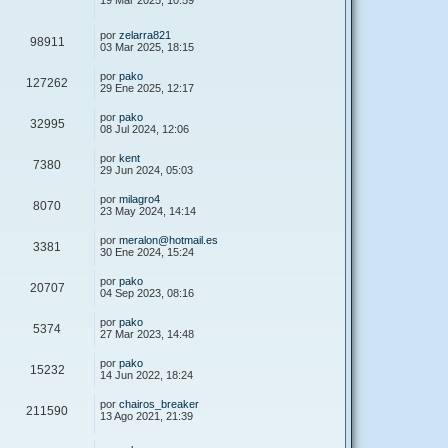
19 Mar 2025, 10:59
por
zelarra821
98911
03 Mar 2025, 18:15
por
pako
127262
29 Ene 2025, 12:17
por
pako
32995
08 Jul 2024, 12:06
por
kent
7380
29 Jun 2024, 05:03
por
milagro4
8070
23 May 2024, 14:14
por
meralon@hotmail.es
3381
30 Ene 2024, 15:24
por
pako
20707
04 Sep 2023, 08:16
por
pako
5374
27 Mar 2023, 14:48
por
pako
15232
14 Jun 2022, 18:24
por
chairos_breaker
211590
13 Ago 2021, 21:39