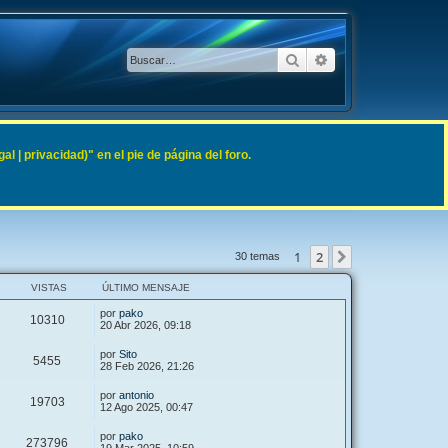
Buscar
Búsqueda avanzad
 | privacidad)" en el pie de página del foro.
1
2
Siguiente
30 temas
VISTAS
ÚLTIMO MENSAJE
por
pako
10310
20 Abr 2026, 09:18
por
Sito
5455
28 Feb 2026, 21:26
por
antonio
19703
12 Ago 2025, 00:47
por
pako
273796