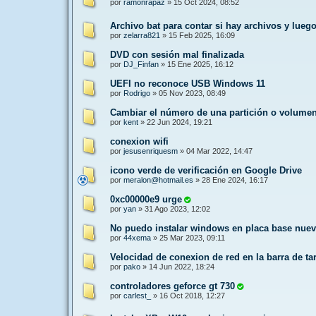
por
ramonrapaz
»
15 Oct 2024, 08:52
Archivo bat para contar si hay archivos y lueg
por
zelarra821
»
15 Feb 2025, 16:09
DVD con sesión mal finalizada
por
DJ_Finfan
»
15 Ene 2025, 16:12
UEFI no reconoce USB Windows 11
por
Rodrigo
»
05 Nov 2023, 08:49
Cambiar el número de una partición o volumen
por
kent
»
22 Jun 2024, 19:21
conexion wifi
por
jesusenriquesm
»
04 Mar 2022, 14:47
icono verde de verificación en Google Drive
por
meralon@hotmail.es
»
28 Ene 2024, 16:17
0xc00000e9 urge
por
yan
»
31 Ago 2023, 12:02
No puedo instalar windows en placa base nue
por
44xema
»
25 Mar 2023, 09:11
Velocidad de conexion de red en la barra de ta
por
pako
»
14 Jun 2022, 18:24
controladores geforce gt 730
por
carlest_
»
16 Oct 2018, 12:27