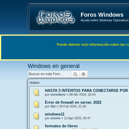
Foros Windows
Ayuda sobre Sistemas Operativos 
Enlaces rápidos
FAQ
Puede obtener más información sobre las cook
Índice general
Sistemas Operativos Microsoft
Windows 
Windows en general
Buscar
Búsqueda avanzada
TEMAS
HASTA 5 INTENTOS PARA CONECTARSE POR
por
wontollamx
»
06 Abr 2026, 19:24
Error de firewall en server. 2022
por
Sito
»
28 Feb 2026, 21:26
windows11
por
antonio
»
12 Ago 2025, 00:47
formatos de libros