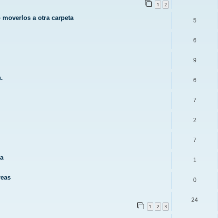
1
2
o moverlos a otra carpeta
5
6
9
.
6
7
2
7
va
1
reas
0
24
1
2
3