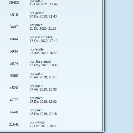
por
pako
26405
19 Ene 2021, 13:42
por
gzone
4818
14 Dic 2020, 21:43
por
pako
3487
11 Dic 2020, 21:18
por
oscarmuller
4944
17 Oct 2020, 17:44
por
letalfer
5934
27 Jun 2020, 16:36
por
Jose angel
5874
17 May 2020, 10:46
por
pako
9360
23 Abr 2020, 11:20
por
pako
4520
07 Abr 2020, 18:32
por
pako
4777
27 Dic 2019, 12:02
por
pako
4640
23 Dic 2019, 20:15
por
t@kit0
21646
12 Oct 2019, 20:39