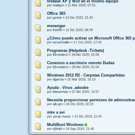
Instalar XP y W10 en el mismo equipo
por
maliayo
»
11 Mar 2020, 07:51
Office 365
por
gzone
»
14 Dic 2020, 21:43
mesenger
por
fred40
»
11 Dic 2020, 08:39
¿Cómo puedo activar un Microsoft Office 365 p
por
oscarmuller
»
17 Oct 2020, 17:42
Programas (Helpdesk -Tickets)
por
Elcondecri
»
28 Abr 2020, 01:06
Conexion a escritorio remoto Dudas
por
Elcondecri
»
28 Abr 2020, 01:04
Windows 2012 R2 - Carpetas Compartidas
por
dgarcia
»
25 Mar 2020, 16:10
Ayuda - Virus .adoobe
por
blasarman
»
07 Abr 2020, 14:57
Necesita proporcionar permisos de adminsitra
por
alb.gm
»
26 Dic 2019, 20:33
mkv a avi
por
yeray music
»
21 Dic 2019, 11:43
MultiBoot Windows
por
t@kit0
»
16 Sep 2019, 21:45