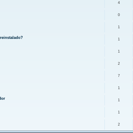
4
0
1
reinstalado?
1
1
2
7
1
dor
1
1
2