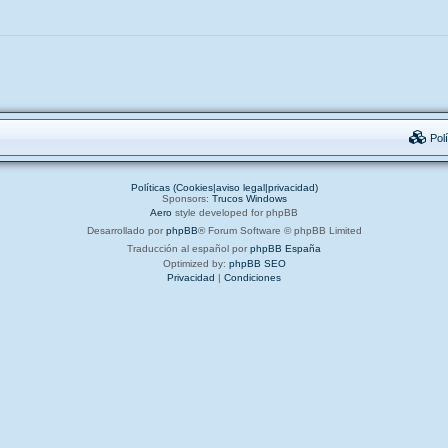
Polí
Políticas (Cookies|aviso legal|privacidad)
Sponsors:
Trucos Windows
Aero
style developed for phpBB
Desarrollado por
phpBB
® Forum Software © phpBB Limited
Traducción al español por
phpBB España
Optimized by:
phpBB SEO
Privacidad
|
Condiciones