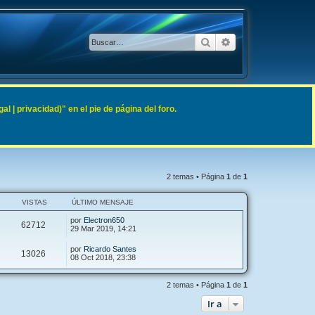
Buscar
Búsqueda avanzad
 | privacidad)" en el pie de página del foro.
2 temas • Página
1
de
1
VISTAS
ÚLTIMO MENSAJE
por
Electron650
62712
29 Mar 2019, 14:21
por
Ricardo Santes
13026
08 Oct 2018, 23:38
2 temas • Página
1
de
1
Ir a