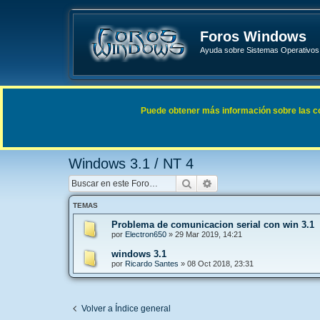
Foros Windows
Ayuda sobre Sistemas Operativos 
Enlaces rápidos
FAQ
Puede obtener más información sobre las cook
Índice general
Sistemas Operativos Microsoft
Windows 3
Windows 3.1 / NT 4
Buscar
Búsqueda avanzada
TEMAS
Problema de comunicacion serial con win 3.1
por
Electron650
»
29 Mar 2019, 14:21
windows 3.1
por
Ricardo Santes
»
08 Oct 2018, 23:31
Volver a Índice general