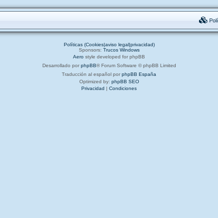
Polí
Políticas (Cookies|aviso legal|privacidad)
Sponsors:
Trucos Windows
Aero
style developed for phpBB
Desarrollado por
phpBB
® Forum Software © phpBB Limited
Traducción al español por
phpBB España
Optimized by:
phpBB SEO
Privacidad
|
Condiciones