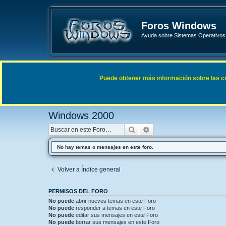
Foros Windows
Ayuda sobre Sistemas Operativos 
Enlaces rápidos
FAQ
Puede obtener más información sobre las cook
Índice general
Sistemas Operativos Microsoft
Windows 
Windows 2000
Buscar
Búsqueda avanzada
No hay temas o mensajes en este foro.
Volver a Índice general
PERMISOS DEL FORO
No puede
abrir nuevos temas en este Foro
No puede
responder a temas en este Foro
No puede
editar sus mensajes en este Foro
No puede
borrar sus mensajes en este Foro