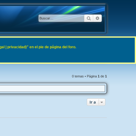
Buscar
Búsqueda avanzad
 | privacidad)" en el pie de página del foro.
0 temas • Página
1
de
1
Ir a