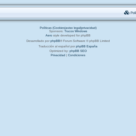
Polí
Políticas (Cookies|aviso legal|privacidad)
Sponsors:
Trucos Windows
Aero
style developed for phpBB
Desarrollado por
phpBB
® Forum Software © phpBB Limited
Traducción al español por
phpBB España
Optimized by:
phpBB SEO
Privacidad
|
Condiciones