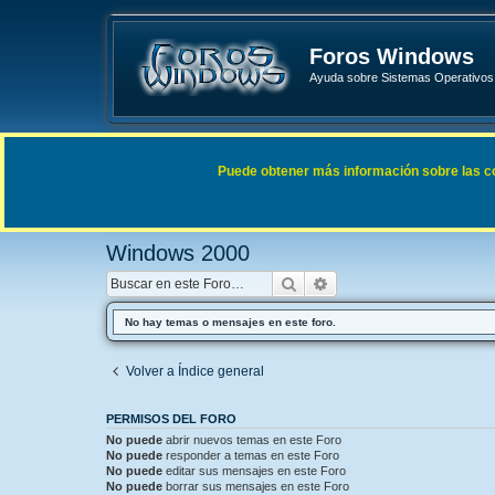
Foros Windows
Ayuda sobre Sistemas Operativos 
Enlaces rápidos
FAQ
Puede obtener más información sobre las cook
Índice general
Sistemas Operativos Microsoft
Windows 
Windows 2000
Buscar
Búsqueda avanzada
No hay temas o mensajes en este foro.
Volver a Índice general
PERMISOS DEL FORO
No puede
abrir nuevos temas en este Foro
No puede
responder a temas en este Foro
No puede
editar sus mensajes en este Foro
No puede
borrar sus mensajes en este Foro