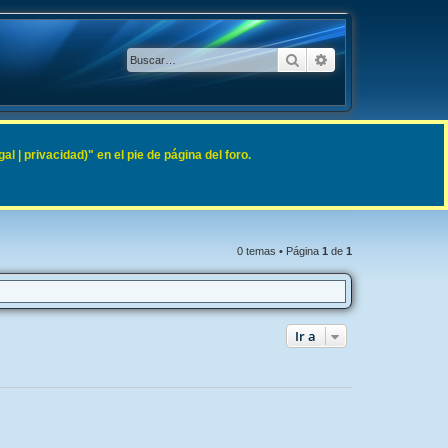
Buscar
Búsqueda avanzad
 | privacidad)" en el pie de página del foro.
0 temas • Página
1
de
1
Ir a