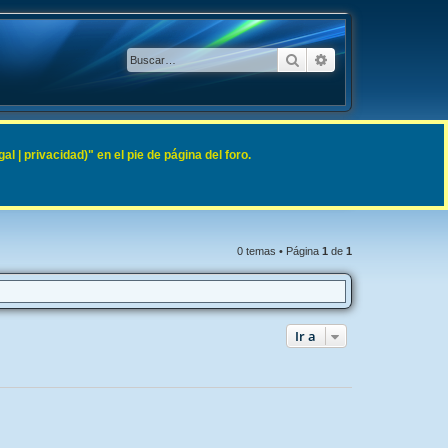
Buscar
Búsqueda avanzad
 | privacidad)" en el pie de página del foro.
0 temas • Página
1
de
1
Ir a