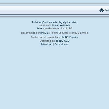
Polí
Políticas (Cookies|aviso legal|privacidad)
Sponsors:
Trucos Windows
Aero
style developed for phpBB
Desarrollado por
phpBB
® Forum Software © phpBB Limited
Traducción al español por
phpBB España
Optimized by:
phpBB SEO
Privacidad
|
Condiciones