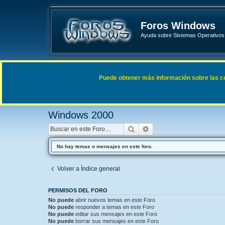
Foros Windows
Ayuda sobre Sistemas Operativos 
Enlaces rápidos
FAQ
Puede obtener más información sobre las cook
Índice general
Sistemas Operativos Microsoft
Windows 
Windows 2000
Buscar
Búsqueda avanzada
No hay temas o mensajes en este foro.
Volver a Índice general
PERMISOS DEL FORO
No puede
abrir nuevos temas en este Foro
No puede
responder a temas en este Foro
No puede
editar sus mensajes en este Foro
No puede
borrar sus mensajes en este Foro