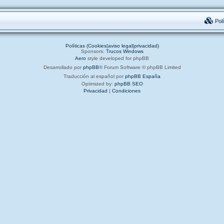
Polí
Políticas (Cookies|aviso legal|privacidad)
Sponsors:
Trucos Windows
Aero
style developed for phpBB
Desarrollado por
phpBB
® Forum Software © phpBB Limited
Traducción al español por
phpBB España
Optimized by:
phpBB SEO
Privacidad
|
Condiciones