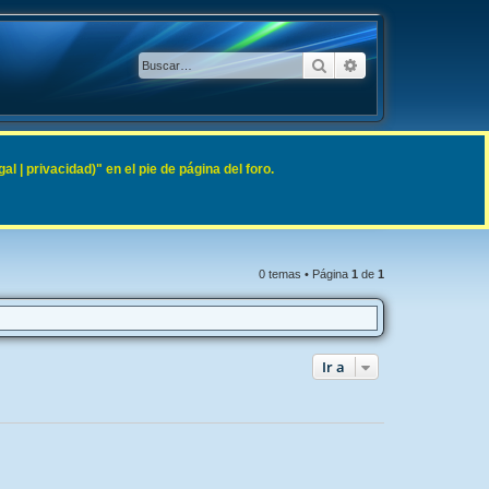
Buscar
Búsqueda avanzad
 | privacidad)" en el pie de página del foro.
0 temas • Página
1
de
1
Ir a