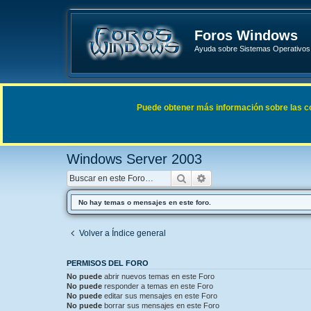
Foros Windows
Ayuda sobre Sistemas Operativos 
Enlaces rápidos
FAQ
Puede obtener más información sobre las cook
Índice general
Sistemas Operativos Microsoft
Windows 
Windows Server 2003
Buscar
Búsqueda avanzada
No hay temas o mensajes en este foro.
Volver a Índice general
PERMISOS DEL FORO
No puede
abrir nuevos temas en este Foro
No puede
responder a temas en este Foro
No puede
editar sus mensajes en este Foro
No puede
borrar sus mensajes en este Foro