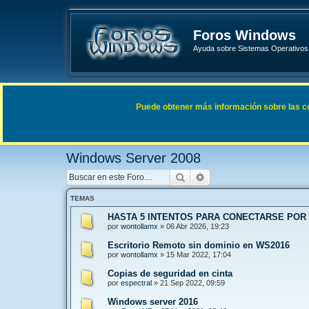
Foros Windows
Ayuda sobre Sistemas Operativos 
Enlaces rápidos
FAQ
Puede obtener más información sobre las cook
Índice general
Sistemas Operativos Microsoft
Windows 
Windows Server 2008
Buscar
Búsqueda avanzada
TEMAS
HASTA 5 INTENTOS PARA CONECTARSE POR
por
wontollamx
»
06 Abr 2026, 19:23
Escritorio Remoto sin dominio en WS2016
por
wontollamx
»
15 Mar 2022, 17:04
Copias de seguridad en cinta
por
espectral
»
21 Sep 2022, 09:59
Windows server 2016