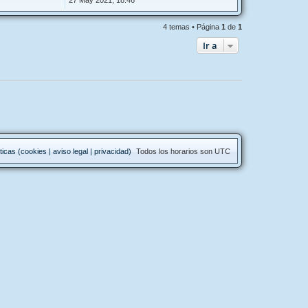
27 May 2021, 18:46
4 temas • Página
1
de
1
Ir a
ticas (cookies | aviso legal | privacidad)
Todos los horarios son
UTC