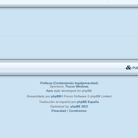
Polí
Políticas (Cookies|aviso legal|privacidad)
Sponsors:
Trucos Windows
Aero
style developed for phpBB
Desarrollado por
phpBB
® Forum Software © phpBB Limited
Traducción al español por
phpBB España
Optimized by:
phpBB SEO
Privacidad
|
Condiciones