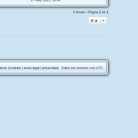
27 May 2021, 18:46
4 temas • Página
1
de
1
Ir a
ticas (cookies | aviso legal | privacidad)
Todos los horarios son
UTC