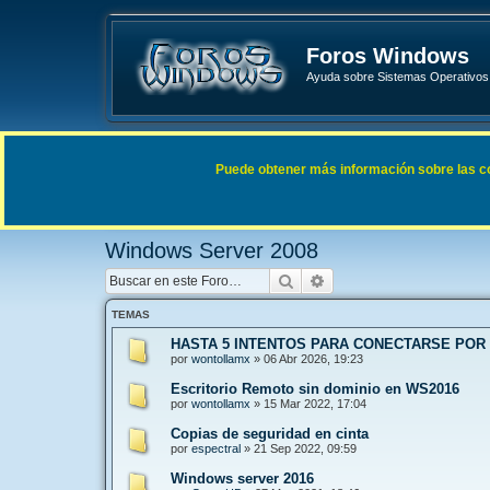
Foros Windows
Ayuda sobre Sistemas Operativos 
Enlaces rápidos
FAQ
Puede obtener más información sobre las cook
Índice general
Sistemas Operativos Microsoft
Windows 
Windows Server 2008
Buscar
Búsqueda avanzada
TEMAS
HASTA 5 INTENTOS PARA CONECTARSE POR
por
wontollamx
»
06 Abr 2026, 19:23
Escritorio Remoto sin dominio en WS2016
por
wontollamx
»
15 Mar 2022, 17:04
Copias de seguridad en cinta
por
espectral
»
21 Sep 2022, 09:59
Windows server 2016