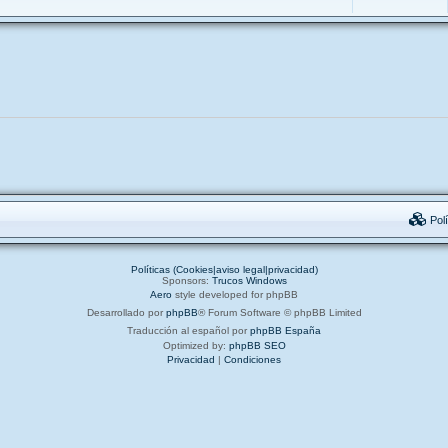
Polí
Políticas (Cookies|aviso legal|privacidad)
Sponsors:
Trucos Windows
Aero
style developed for phpBB
Desarrollado por
phpBB
® Forum Software © phpBB Limited
Traducción al español por
phpBB España
Optimized by:
phpBB SEO
Privacidad
|
Condiciones