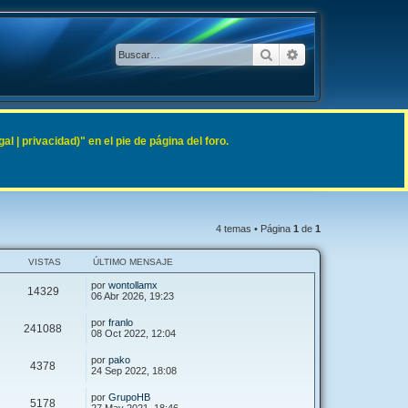
Buscar
Búsqueda avanzad
 | privacidad)" en el pie de página del foro.
4 temas • Página
1
de
1
VISTAS
ÚLTIMO MENSAJE
por
wontollamx
14329
06 Abr 2026, 19:23
por
franlo
241088
08 Oct 2022, 12:04
por
pako
4378
24 Sep 2022, 18:08
por
GrupoHB
5178