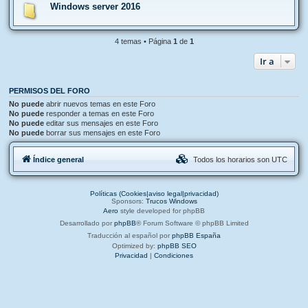
Windows server 2016
4 temas • Página
1
de
1
Ir a
PERMISOS DEL FORO
No puede
abrir nuevos temas en este Foro
No puede
responder a temas en este Foro
No puede
editar sus mensajes en este Foro
No puede
borrar sus mensajes en este Foro
Índice general
Todos los horarios son
UTC
Políticas (Cookies|aviso legal|privacidad)
Sponsors:
Trucos Windows
Aero
style developed for phpBB
Desarrollado por
phpBB
® Forum Software © phpBB Limited
Traducción al español por
phpBB España
Optimized by:
phpBB SEO
Privacidad
|
Condiciones