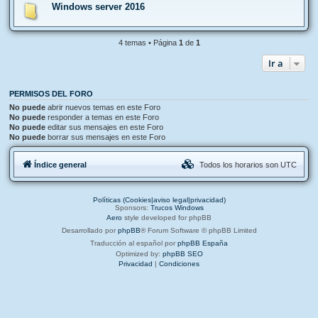
Windows server 2016
4 temas • Página
1
de
1
Ir a
PERMISOS DEL FORO
No puede
abrir nuevos temas en este Foro
No puede
responder a temas en este Foro
No puede
editar sus mensajes en este Foro
No puede
borrar sus mensajes en este Foro
Índice general
Todos los horarios son
UTC
Políticas (Cookies|aviso legal|privacidad)
Sponsors:
Trucos Windows
Aero
style developed for phpBB
Desarrollado por
phpBB
® Forum Software © phpBB Limited
Traducción al español por
phpBB España
Optimized by:
phpBB SEO
Privacidad
|
Condiciones