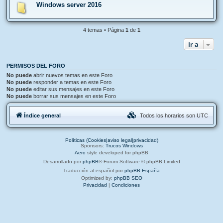
Windows server 2016
4 temas • Página
1
de
1
Ir a
PERMISOS DEL FORO
No puede
abrir nuevos temas en este Foro
No puede
responder a temas en este Foro
No puede
editar sus mensajes en este Foro
No puede
borrar sus mensajes en este Foro
Índice general
Todos los horarios son
UTC
Políticas (Cookies|aviso legal|privacidad)
Sponsors:
Trucos Windows
Aero
style developed for phpBB
Desarrollado por
phpBB
® Forum Software © phpBB Limited
Traducción al español por
phpBB España
Optimized by:
phpBB SEO
Privacidad
|
Condiciones