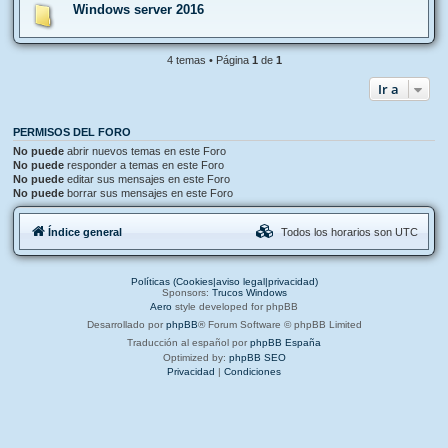
Windows server 2016
4 temas • Página
1
de
1
Ir a
PERMISOS DEL FORO
No puede
abrir nuevos temas en este Foro
No puede
responder a temas en este Foro
No puede
editar sus mensajes en este Foro
No puede
borrar sus mensajes en este Foro
Índice general
Todos los horarios son
UTC
Políticas (Cookies|aviso legal|privacidad)
Sponsors:
Trucos Windows
Aero
style developed for phpBB
Desarrollado por
phpBB
® Forum Software © phpBB Limited
Traducción al español por
phpBB España
Optimized by:
phpBB SEO
Privacidad
|
Condiciones