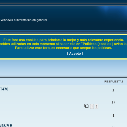
Windows e informática en general
Este foro usa cookies para brindarte la mejor y más relevante experiencia.
ies utilizadas en todo momento al hacer clic en "Políticas (cookies | aviso legal
Para utilizar este foro, es necesario que acepte las políticas.
5 / 98 / ME
[ Acepto ]
RESPUESTAS
 T470
3
17
1
2
1
5/98/ME