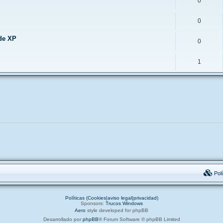
0
0
de XP
0
1
Polí
Políticas (Cookies|aviso legal|privacidad)
Sponsors:
Trucos Windows
Aero
style developed for phpBB
Desarrollado por
phpBB
® Forum Software © phpBB Limited