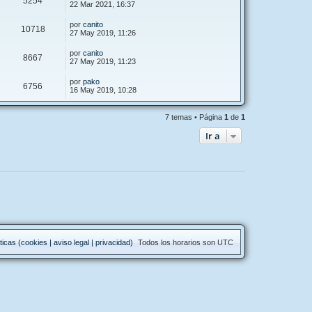
5254
22 Mar 2021, 16:37
por
canito
10718
27 May 2019, 11:26
por
canito
8667
27 May 2019, 11:23
por
pako
6756
16 May 2019, 10:28
7 temas • Página
1
de
1
Ir a
ticas (cookies | aviso legal | privacidad)
Todos los horarios son
UTC