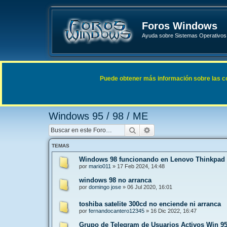
Foros Windows
Ayuda sobre Sistemas Operativos 
Enlaces rápidos
FAQ
Puede obtener más información sobre las cook
Índice general
Sistemas Operativos Microsoft
Windows 9
Windows 95 / 98 / ME
Buscar
Búsqueda avanzada
TEMAS
Windows 98 funcionando en Lenovo Thinkpad
por
mario011
»
17 Feb 2024, 14:48
windows 98 no arranca
por
domingo jose
»
06 Jul 2020, 16:01
toshiba satelite 300cd no enciende ni arranca
por
fernandocantero12345
»
16 Dic 2022, 16:47
Grupo de Telegram de Usuarios Activos Win 9