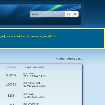
Buscar
Búsqueda avanzad
 | privacidad)" en el pie de página del foro.
7 temas • Página
1
de
1
VISTAS
ÚLTIMO MENSAJE
por
pako
393555
21 Feb 2024, 14:53
por
francisco99
100754
07 Mar 2023, 12:31
por
pako
3238
19 Dic 2022, 16:31
por
DjCounter