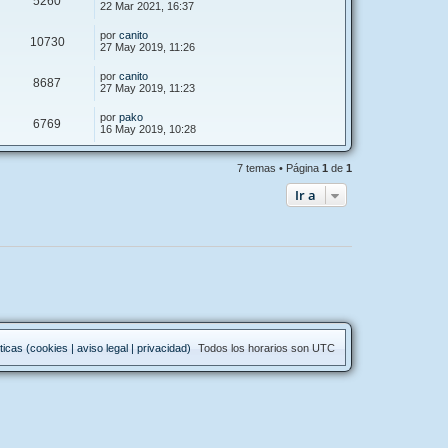
5260
22 Mar 2021, 16:37
por
canito
10730
27 May 2019, 11:26
por
canito
8687
27 May 2019, 11:23
por
pako
6769
16 May 2019, 10:28
7 temas • Página
1
de
1
Ir a
ticas (cookies | aviso legal | privacidad)
Todos los horarios son
UTC