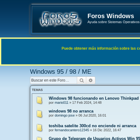
Foros Windows
Ayuda sobre Sistemas Operativos 
Enlaces rápidos
FAQ
Puede obtener más información sobre las cook
Índice general
Sistemas Operativos Microsoft
Windows 9
Windows 95 / 98 / ME
Buscar
Búsqueda avanzada
TEMAS
Windows 98 funcionando en Lenovo Thinkpad
por
mario011
»
17 Feb 2024, 14:48
windows 98 no arranca
por
domingo jose
»
06 Jul 2020, 16:01
toshiba satelite 300cd no enciende ni arranca
por
fernandocantero12345
»
16 Dic 2022, 16:47
Grupo de Telegram de Usuarios Activos Win 9