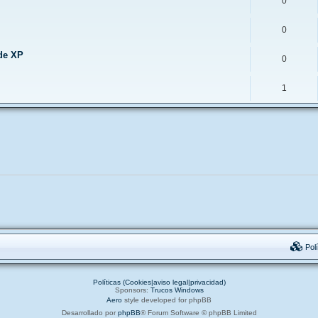
0
0
de XP
0
1
Polí
Políticas (Cookies|aviso legal|privacidad)
Sponsors:
Trucos Windows
Aero
style developed for phpBB
Desarrollado por
phpBB
® Forum Software © phpBB Limited