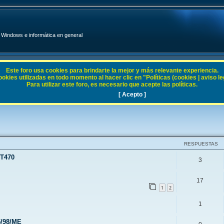
Windows e informática en general
Este foro usa cookies para brindarte la mejor y más relevante experiencia.
ies utilizadas en todo momento al hacer clic en "Políticas (cookies | aviso legal
Para utilizar este foro, es necesario que acepte las políticas.
5 / 98 / ME
[ Acepto ]
RESPUESTAS
 T470
3
17
1
2
1
5/98/ME