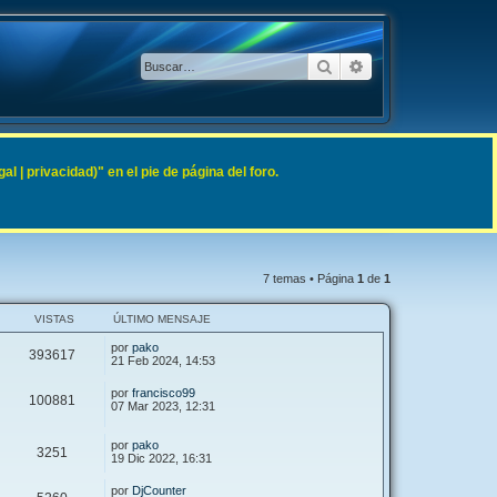
Buscar
Búsqueda avanzad
 | privacidad)" en el pie de página del foro.
7 temas • Página
1
de
1
VISTAS
ÚLTIMO MENSAJE
por
pako
393617
21 Feb 2024, 14:53
por
francisco99
100881
07 Mar 2023, 12:31
por
pako
3251
19 Dic 2022, 16:31
por
DjCounter