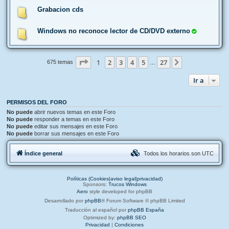
Grabacion cds
Windows no reconoce lector de CD/DVD externo
Página
1
de
27
1
2
3
4
5
27
Siguiente
675 temas
…
Ir a
PERMISOS DEL FORO
No puede
abrir nuevos temas en este Foro
No puede
responder a temas en este Foro
No puede
editar sus mensajes en este Foro
No puede
borrar sus mensajes en este Foro
Índice general
Todos los horarios son
UTC
Políticas (Cookies|aviso legal|privacidad)
Sponsors:
Trucos Windows
Aero
style developed for phpBB
Desarrollado por
phpBB
® Forum Software © phpBB Limited
Traducción al español por
phpBB España
Optimized by:
phpBB SEO
Privacidad
|
Condiciones