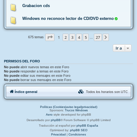
Grabacion cds
Windows no reconoce lector de CD/DVD externo
Página
1
de
27
1
2
3
4
5
27
Siguiente
675 temas
…
Ir a
PERMISOS DEL FORO
No puede
abrir nuevos temas en este Foro
No puede
responder a temas en este Foro
No puede
editar sus mensajes en este Foro
No puede
borrar sus mensajes en este Foro
Índice general
Todos los horarios son
UTC
Políticas (Cookies|aviso legal|privacidad)
Sponsors:
Trucos Windows
Aero
style developed for phpBB
Desarrollado por
phpBB
® Forum Software © phpBB Limited
Traducción al español por
phpBB España
Optimized by:
phpBB SEO
Privacidad
|
Condiciones