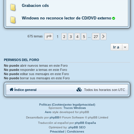
Grabacion cds
Windows no reconoce lector de CD/DVD externo
Página
1
de
27
1
2
3
4
5
27
Siguiente
675 temas
…
Ir a
PERMISOS DEL FORO
No puede
abrir nuevos temas en este Foro
No puede
responder a temas en este Foro
No puede
editar sus mensajes en este Foro
No puede
borrar sus mensajes en este Foro
Índice general
Todos los horarios son
UTC
Políticas (Cookies|aviso legal|privacidad)
Sponsors:
Trucos Windows
Aero
style developed for phpBB
Desarrollado por
phpBB
® Forum Software © phpBB Limited
Traducción al español por
phpBB España
Optimized by:
phpBB SEO
Privacidad
|
Condiciones