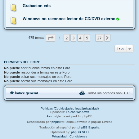
Grabacion cds
Windows no reconoce lector de CD/DVD externo
Página
1
de
27
1
2
3
4
5
27
Siguiente
675 temas
…
Ir a
PERMISOS DEL FORO
No puede
abrir nuevos temas en este Foro
No puede
responder a temas en este Foro
No puede
editar sus mensajes en este Foro
No puede
borrar sus mensajes en este Foro
Índice general
Todos los horarios son
UTC
Políticas (Cookies|aviso legal|privacidad)
Sponsors:
Trucos Windows
Aero
style developed for phpBB
Desarrollado por
phpBB
® Forum Software © phpBB Limited
Traducción al español por
phpBB España
Optimized by:
phpBB SEO
Privacidad
|
Condiciones