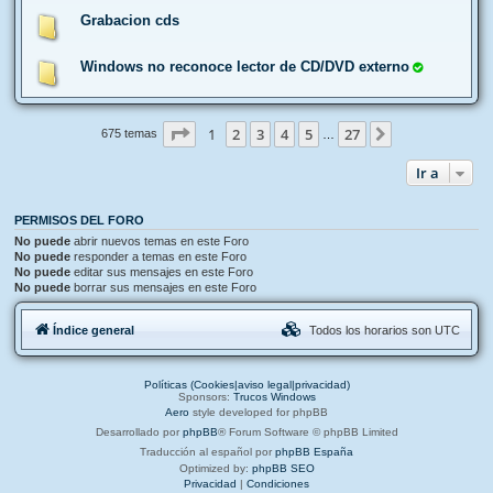
Grabacion cds
Windows no reconoce lector de CD/DVD externo
Página
1
de
27
1
2
3
4
5
27
Siguiente
675 temas
…
Ir a
PERMISOS DEL FORO
No puede
abrir nuevos temas en este Foro
No puede
responder a temas en este Foro
No puede
editar sus mensajes en este Foro
No puede
borrar sus mensajes en este Foro
Índice general
Todos los horarios son
UTC
Políticas (Cookies|aviso legal|privacidad)
Sponsors:
Trucos Windows
Aero
style developed for phpBB
Desarrollado por
phpBB
® Forum Software © phpBB Limited
Traducción al español por
phpBB España
Optimized by:
phpBB SEO
Privacidad
|
Condiciones