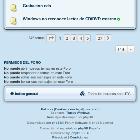
Grabacion cds
Windows no reconoce lector de CD/DVD externo
Página
1
de
27
1
2
3
4
5
27
Siguiente
675 temas
…
Ir a
PERMISOS DEL FORO
No puede
abrir nuevos temas en este Foro
No puede
responder a temas en este Foro
No puede
editar sus mensajes en este Foro
No puede
borrar sus mensajes en este Foro
Índice general
Todos los horarios son
UTC
Políticas (Cookies|aviso legal|privacidad)
Sponsors:
Trucos Windows
Aero
style developed for phpBB
Desarrollado por
phpBB
® Forum Software © phpBB Limited
Traducción al español por
phpBB España
Optimized by:
phpBB SEO
Privacidad
|
Condiciones