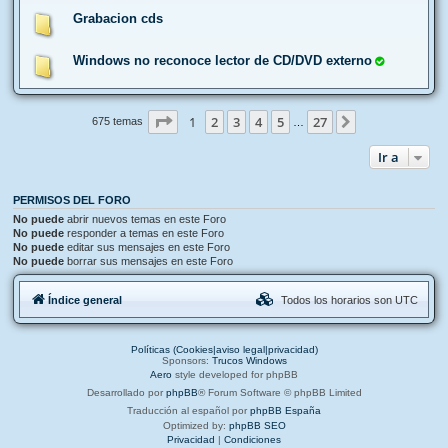
Grabacion cds
Windows no reconoce lector de CD/DVD externo
Página
1
de
27
1
2
3
4
5
27
Siguiente
675 temas
…
Ir a
PERMISOS DEL FORO
No puede
abrir nuevos temas en este Foro
No puede
responder a temas en este Foro
No puede
editar sus mensajes en este Foro
No puede
borrar sus mensajes en este Foro
Índice general
Todos los horarios son
UTC
Políticas (Cookies|aviso legal|privacidad)
Sponsors:
Trucos Windows
Aero
style developed for phpBB
Desarrollado por
phpBB
® Forum Software © phpBB Limited
Traducción al español por
phpBB España
Optimized by:
phpBB SEO
Privacidad
|
Condiciones