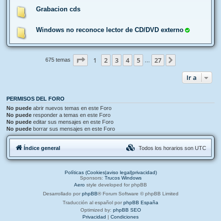
Grabacion cds
Windows no reconoce lector de CD/DVD externo
Página
1
de
27
1
2
3
4
5
27
Siguiente
675 temas
…
Ir a
PERMISOS DEL FORO
No puede
abrir nuevos temas en este Foro
No puede
responder a temas en este Foro
No puede
editar sus mensajes en este Foro
No puede
borrar sus mensajes en este Foro
Índice general
Todos los horarios son
UTC
Políticas (Cookies|aviso legal|privacidad)
Sponsors:
Trucos Windows
Aero
style developed for phpBB
Desarrollado por
phpBB
® Forum Software © phpBB Limited
Traducción al español por
phpBB España
Optimized by:
phpBB SEO
Privacidad
|
Condiciones