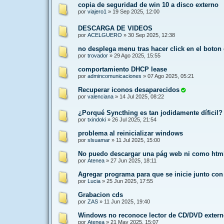
copia de seguridad de win 10 a disco externo
por
viajero1
»
19 Sep 2025, 12:00
DESCARGA DE VIDEOS
por
ACELGUERO
»
30 Sep 2025, 12:38
no desplega menu tras hacer click en el boton
por
trovador
»
29 Ago 2025, 15:55
comportamiento DHCP lease
por
admincomunicaciones
»
07 Ago 2025, 05:21
Recuperar iconos desaparecidos
por
valenciana
»
14 Jul 2025, 08:22
¿Porqué Syncthing es tan jodidamente díficil?
por
txindoki
»
26 Jul 2025, 21:54
problema al reinicializar windows
por
slsuamar
»
11 Jul 2025, 15:00
No puedo descargar una pág web ni como html
por
Atenea
»
27 Jun 2025, 18:11
Agregar programa para que se inicie junto co
por
Lucia
»
25 Jun 2025, 17:55
Grabacion cds
por
ZAS
»
11 Jun 2025, 19:40
Windows no reconoce lector de CD/DVD exter
por
Atenea
»
21 May 2025, 15:07