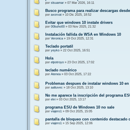
por
slsuamar
»
07 Mar 2026, 16:11
Busco programa para realizar descargas desd
por
axorxat
»
10 Dic 2025, 18:52
Evitar que windows 10 instale drivers
por
00buho00
»
03 Nov 2025, 21:32
Instalación fallida de WSA en Windows 10
por
Veronica
»
19 Oct 2025, 12:31
Teclado portatil
por
yeyko
»
22 Oct 2025, 16:51
Hola
por
elpotroyo
»
23 Oct 2025, 17:02
teclado numérico
por
Atenea
»
03 Oct 2025, 17:22
Problemas despues de instalar windows 10 en
por
aaltuvec
»
18 Oct 2025, 13:10
No me aparece la inscripción del programa E
por
elvi
»
03 Oct 2025, 13:17
programa ESU de Windows 10 no sale
por
viajero1
»
09 Oct 2025, 15:05
pantalla de bloqueo con contenido destacado
por
viajero1
»
15 Sep 2025, 12:06