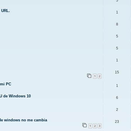
5
e URL.
1
8
5
5
1
15
1
2
 mi PC
1
SU de Windows 10
6
2
 de windows no me cambia
23
1
2
3