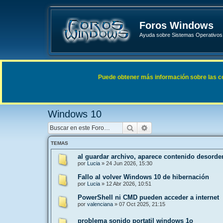
Foros Windows
Ayuda sobre Sistemas Operativos 
Enlaces rápidos
FAQ
Puede obtener más información sobre las cook
Índice general
Sistemas Operativos Microsoft
Windows
Windows 10
Buscar
Búsqueda avanzada
TEMAS
al guardar archivo, aparece contenido desord
por
Lucia
»
24 Jun 2026, 15:30
Fallo al volver Windows 10 de hibernación
por
Lucia
»
12 Abr 2026, 10:51
PowerShell ni CMD pueden acceder a internet
por
valenciana
»
07 Oct 2025, 21:15
problema sonido portatil windows 1o