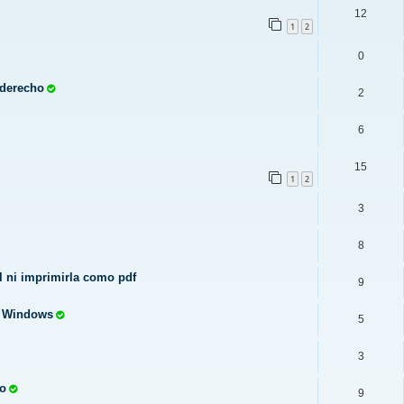
12
1
2
0
 derecho
2
6
15
1
2
3
8
 ni imprimirla como pdf
9
n Windows
5
3
no
9