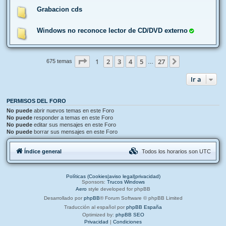
Grabacion cds
Windows no reconoce lector de CD/DVD externo
Página
1
de
27
1
2
3
4
5
27
Siguiente
675 temas
…
Ir a
PERMISOS DEL FORO
No puede
abrir nuevos temas en este Foro
No puede
responder a temas en este Foro
No puede
editar sus mensajes en este Foro
No puede
borrar sus mensajes en este Foro
Índice general
Todos los horarios son
UTC
Políticas (Cookies|aviso legal|privacidad)
Sponsors:
Trucos Windows
Aero
style developed for phpBB
Desarrollado por
phpBB
® Forum Software © phpBB Limited
Traducción al español por
phpBB España
Optimized by:
phpBB SEO
Privacidad
|
Condiciones