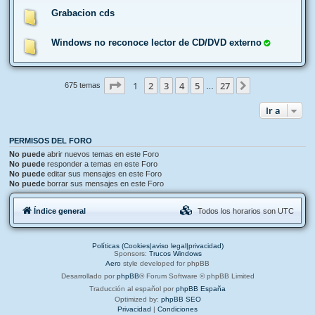
Grabacion cds
Windows no reconoce lector de CD/DVD externo
Página
1
de
27
1
2
3
4
5
27
Siguiente
675 temas
…
Ir a
PERMISOS DEL FORO
No puede
abrir nuevos temas en este Foro
No puede
responder a temas en este Foro
No puede
editar sus mensajes en este Foro
No puede
borrar sus mensajes en este Foro
Índice general
Todos los horarios son
UTC
Políticas (Cookies|aviso legal|privacidad)
Sponsors:
Trucos Windows
Aero
style developed for phpBB
Desarrollado por
phpBB
® Forum Software © phpBB Limited
Traducción al español por
phpBB España
Optimized by:
phpBB SEO
Privacidad
|
Condiciones