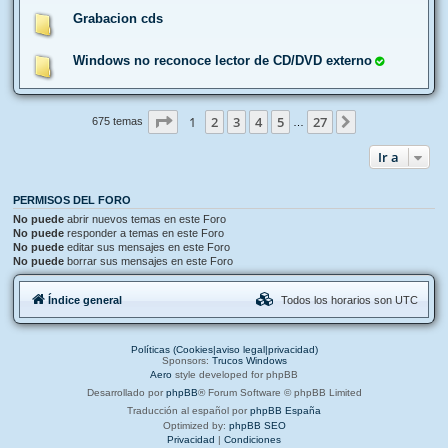
Grabacion cds
Windows no reconoce lector de CD/DVD externo
Página
1
de
27
1
2
3
4
5
27
Siguiente
675 temas
…
Ir a
PERMISOS DEL FORO
No puede
abrir nuevos temas en este Foro
No puede
responder a temas en este Foro
No puede
editar sus mensajes en este Foro
No puede
borrar sus mensajes en este Foro
Índice general
Todos los horarios son
UTC
Políticas (Cookies|aviso legal|privacidad)
Sponsors:
Trucos Windows
Aero
style developed for phpBB
Desarrollado por
phpBB
® Forum Software © phpBB Limited
Traducción al español por
phpBB España
Optimized by:
phpBB SEO
Privacidad
|
Condiciones