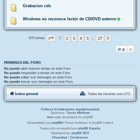
Grabacion cds
Windows no reconoce lector de CD/DVD externo
Página
1
de
27
1
2
3
4
5
27
Siguiente
675 temas
…
Ir a
PERMISOS DEL FORO
No puede
abrir nuevos temas en este Foro
No puede
responder a temas en este Foro
No puede
editar sus mensajes en este Foro
No puede
borrar sus mensajes en este Foro
Índice general
Todos los horarios son
UTC
Políticas (Cookies|aviso legal|privacidad)
Sponsors:
Trucos Windows
Aero
style developed for phpBB
Desarrollado por
phpBB
® Forum Software © phpBB Limited
Traducción al español por
phpBB España
Optimized by:
phpBB SEO
Privacidad
|
Condiciones