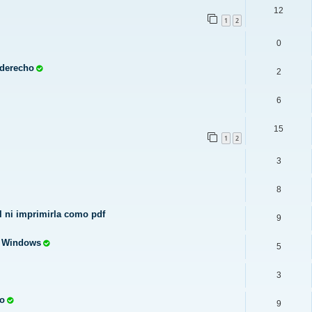
12
1
2
0
 derecho
2
6
15
1
2
3
8
 ni imprimirla como pdf
9
n Windows
5
3
no
9