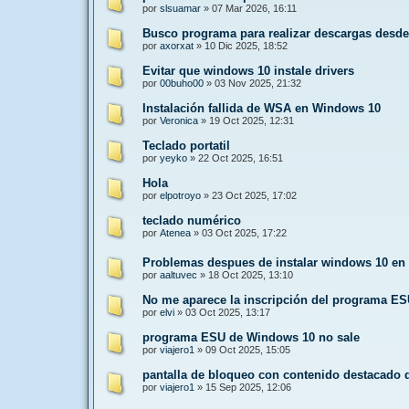
por
slsuamar
»
07 Mar 2026, 16:11
Busco programa para realizar descargas desd
por
axorxat
»
10 Dic 2025, 18:52
Evitar que windows 10 instale drivers
por
00buho00
»
03 Nov 2025, 21:32
Instalación fallida de WSA en Windows 10
por
Veronica
»
19 Oct 2025, 12:31
Teclado portatil
por
yeyko
»
22 Oct 2025, 16:51
Hola
por
elpotroyo
»
23 Oct 2025, 17:02
teclado numérico
por
Atenea
»
03 Oct 2025, 17:22
Problemas despues de instalar windows 10 en
por
aaltuvec
»
18 Oct 2025, 13:10
No me aparece la inscripción del programa E
por
elvi
»
03 Oct 2025, 13:17
programa ESU de Windows 10 no sale
por
viajero1
»
09 Oct 2025, 15:05
pantalla de bloqueo con contenido destacado
por
viajero1
»
15 Sep 2025, 12:06