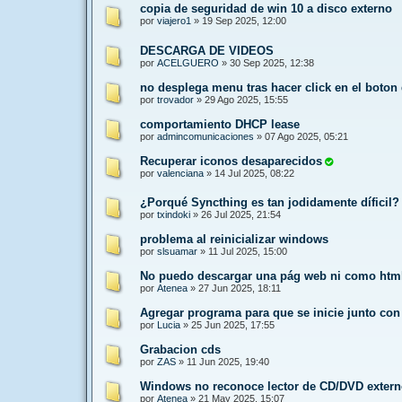
copia de seguridad de win 10 a disco externo
por
viajero1
»
19 Sep 2025, 12:00
DESCARGA DE VIDEOS
por
ACELGUERO
»
30 Sep 2025, 12:38
no desplega menu tras hacer click en el boton
por
trovador
»
29 Ago 2025, 15:55
comportamiento DHCP lease
por
admincomunicaciones
»
07 Ago 2025, 05:21
Recuperar iconos desaparecidos
por
valenciana
»
14 Jul 2025, 08:22
¿Porqué Syncthing es tan jodidamente díficil?
por
txindoki
»
26 Jul 2025, 21:54
problema al reinicializar windows
por
slsuamar
»
11 Jul 2025, 15:00
No puedo descargar una pág web ni como html
por
Atenea
»
27 Jun 2025, 18:11
Agregar programa para que se inicie junto co
por
Lucia
»
25 Jun 2025, 17:55
Grabacion cds
por
ZAS
»
11 Jun 2025, 19:40
Windows no reconoce lector de CD/DVD exter
por
Atenea
»
21 May 2025, 15:07