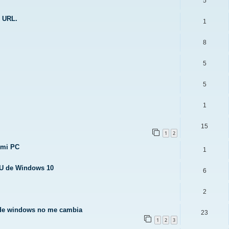
5
e URL.
1
8
5
5
1
15
1
2
 mi PC
1
SU de Windows 10
6
2
 de windows no me cambia
23
1
2
3