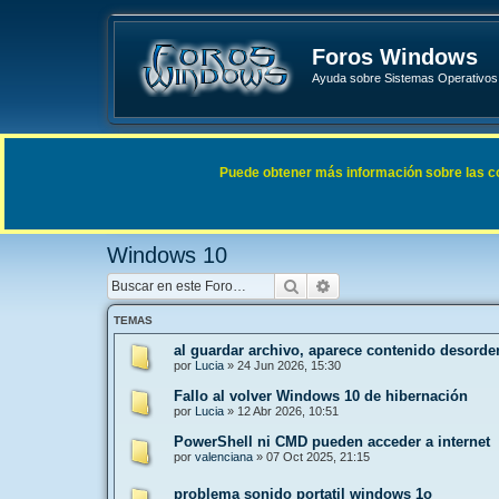
Foros Windows
Ayuda sobre Sistemas Operativos 
Enlaces rápidos
FAQ
Puede obtener más información sobre las cook
Índice general
Sistemas Operativos Microsoft
Windows
Windows 10
Buscar
Búsqueda avanzada
TEMAS
al guardar archivo, aparece contenido desord
por
Lucia
»
24 Jun 2026, 15:30
Fallo al volver Windows 10 de hibernación
por
Lucia
»
12 Abr 2026, 10:51
PowerShell ni CMD pueden acceder a internet
por
valenciana
»
07 Oct 2025, 21:15
problema sonido portatil windows 1o