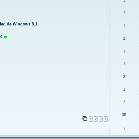
3
2
idad de Windows 8.1
1
01
2
1
1
2
1
3
35
1
2
3
4
1