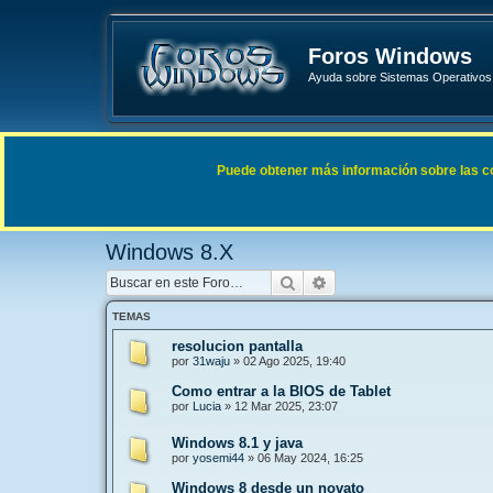
Foros Windows
Ayuda sobre Sistemas Operativos 
Enlaces rápidos
FAQ
Puede obtener más información sobre las cook
Índice general
Sistemas Operativos Microsoft
Windows 
Windows 8.X
Buscar
Búsqueda avanzada
TEMAS
resolucion pantalla
por
31waju
»
02 Ago 2025, 19:40
Como entrar a la BIOS de Tablet
por
Lucia
»
12 Mar 2025, 23:07
Windows 8.1 y java
por
yosemi44
»
06 May 2024, 16:25
Windows 8 desde un novato