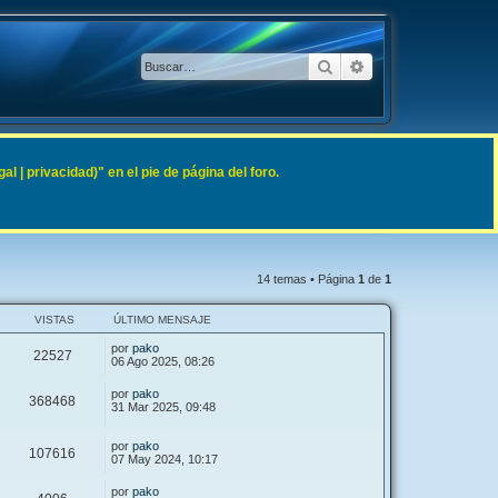
Buscar
Búsqueda avanzad
 | privacidad)" en el pie de página del foro.
14 temas • Página
1
de
1
VISTAS
ÚLTIMO MENSAJE
por
pako
22527
06 Ago 2025, 08:26
por
pako
368468
31 Mar 2025, 09:48
por
pako
107616
07 May 2024, 10:17
por
pako