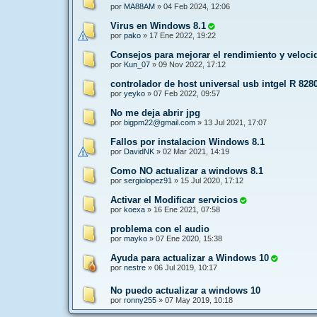
por
MA88AM
»
04 Feb 2024, 12:06
Virus en Windows 8.1
por
pako
»
17 Ene 2022, 19:22
Consejos para mejorar el rendimiento y veloc
por
Kun_07
»
09 Nov 2022, 17:12
controlador de host universal usb intgel R 828
por
yeyko
»
07 Feb 2022, 09:57
No me deja abrir jpg
por
bigpm22@gmail.com
»
13 Jul 2021, 17:07
Fallos por instalacion Windows 8.1
por
DavidNK
»
02 Mar 2021, 14:19
Como NO actualizar a windows 8.1
por
sergiolopez91
»
15 Jul 2020, 17:12
Activar el Modificar servicios
por
koexa
»
16 Ene 2021, 07:58
problema con el audio
por
mayko
»
07 Ene 2020, 15:38
Ayuda para actualizar a Windows 10
por
nestre
»
06 Jul 2019, 10:17
No puedo actualizar a windows 10
por
ronny255
»
07 May 2019, 10:18