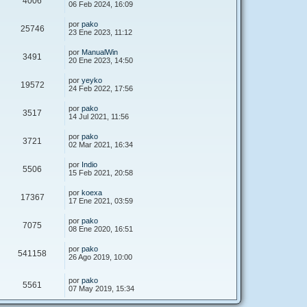
4006
06 Feb 2024, 16:09
por
pako
25746
23 Ene 2023, 11:12
por
ManualWin
3491
20 Ene 2023, 14:50
por
yeyko
19572
24 Feb 2022, 17:56
por
pako
3517
14 Jul 2021, 11:56
por
pako
3721
02 Mar 2021, 16:34
por
Indio
5506
15 Feb 2021, 20:58
por
koexa
17367
17 Ene 2021, 03:59
por
pako
7075
08 Ene 2020, 16:51
por
pako
541158
26 Ago 2019, 10:00
por
pako
5561
07 May 2019, 15:34