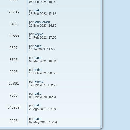
4005
06 Feb 2024, 16:09
por
pako
25736
23 Ene 2023, 11:12
por
ManualWin
3480
20 Ene 2023, 14:50
por
yeyko
19568
24 Feb 2022, 17:56
por
pako
3507
14 Jul 2021, 11:56
por
pako
3713
02 Mar 2021, 16:34
por
Indio
5503
15 Feb 2021, 20:58
por
koexa
17361
17 Ene 2021, 03:59
por
pako
7065
08 Ene 2020, 16:51
por
pako
540989
26 Ago 2019, 10:00
por
pako
5553
07 May 2019, 15:34