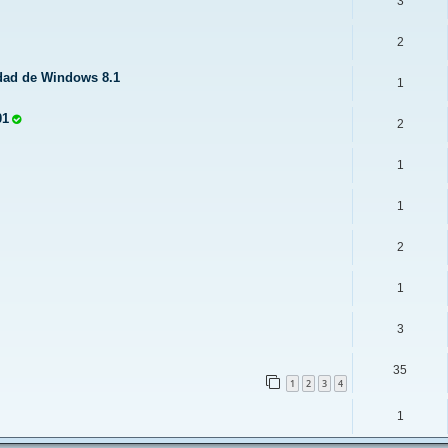
3
2
idad de Windows 8.1
1
01
2
1
1
2
1
3
35
1
2
3
4
1