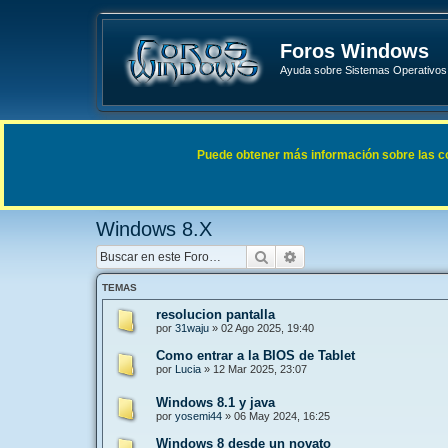
Foros Windows
Ayuda sobre Sistemas Operativos 
Enlaces rápidos
FAQ
Puede obtener más información sobre las cook
Índice general
Sistemas Operativos Microsoft
Windows 
Windows 8.X
Buscar
Búsqueda avanzada
TEMAS
resolucion pantalla
por
31waju
»
02 Ago 2025, 19:40
Como entrar a la BIOS de Tablet
por
Lucia
»
12 Mar 2025, 23:07
Windows 8.1 y java
por
yosemi44
»
06 May 2024, 16:25
Windows 8 desde un novato