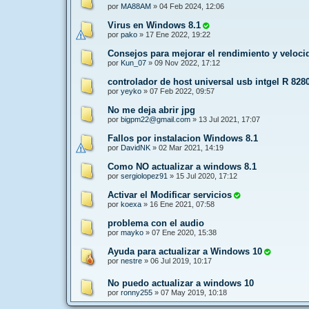
por
MA88AM
»
04 Feb 2024, 12:06
Virus en Windows 8.1
por
pako
»
17 Ene 2022, 19:22
Consejos para mejorar el rendimiento y veloc
por
Kun_07
»
09 Nov 2022, 17:12
controlador de host universal usb intgel R 828
por
yeyko
»
07 Feb 2022, 09:57
No me deja abrir jpg
por
bigpm22@gmail.com
»
13 Jul 2021, 17:07
Fallos por instalacion Windows 8.1
por
DavidNK
»
02 Mar 2021, 14:19
Como NO actualizar a windows 8.1
por
sergiolopez91
»
15 Jul 2020, 17:12
Activar el Modificar servicios
por
koexa
»
16 Ene 2021, 07:58
problema con el audio
por
mayko
»
07 Ene 2020, 15:38
Ayuda para actualizar a Windows 10
por
nestre
»
06 Jul 2019, 10:17
No puedo actualizar a windows 10
por
ronny255
»
07 May 2019, 10:18