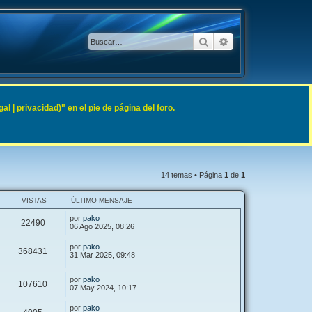
Buscar
Búsqueda avanzad
 | privacidad)" en el pie de página del foro.
14 temas • Página
1
de
1
VISTAS
ÚLTIMO MENSAJE
por
pako
22490
06 Ago 2025, 08:26
por
pako
368431
31 Mar 2025, 09:48
por
pako
107610
07 May 2024, 10:17
por
pako