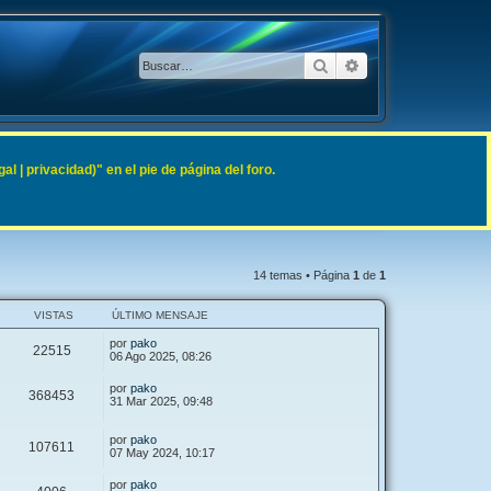
Buscar
Búsqueda avanzad
 | privacidad)" en el pie de página del foro.
14 temas • Página
1
de
1
VISTAS
ÚLTIMO MENSAJE
por
pako
22515
06 Ago 2025, 08:26
por
pako
368453
31 Mar 2025, 09:48
por
pako
107611
07 May 2024, 10:17
por
pako