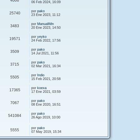
4006
06 Feb 2024, 16:09
por
pako
25740
23 Ene 2023, 11:12
por
ManualWin
3483
20 Ene 2023, 14:50
por
yeyko
19571
24 Feb 2022, 17:56
por
pako
3509
14 Jul 2021, 11:56
por
pako
3715
02 Mar 2021, 16:34
por
Indio
5505
15 Feb 2021, 20:58
por
koexa
17365
17 Ene 2021, 03:59
por
pako
7067
08 Ene 2020, 16:51
por
pako
541084
26 Ago 2019, 10:00
por
pako
5555
07 May 2019, 15:34