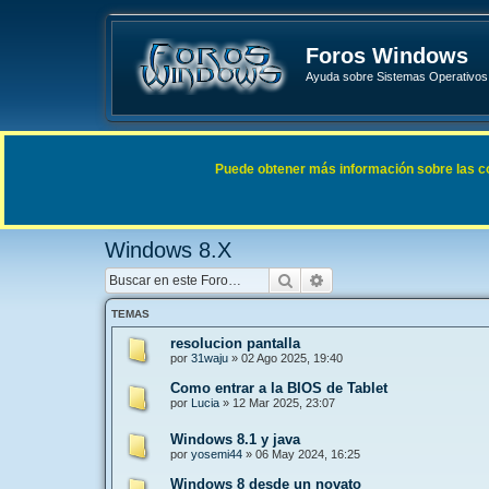
Foros Windows
Ayuda sobre Sistemas Operativos 
Enlaces rápidos
FAQ
Puede obtener más información sobre las cook
Índice general
Sistemas Operativos Microsoft
Windows 
Windows 8.X
Buscar
Búsqueda avanzada
TEMAS
resolucion pantalla
por
31waju
»
02 Ago 2025, 19:40
Como entrar a la BIOS de Tablet
por
Lucia
»
12 Mar 2025, 23:07
Windows 8.1 y java
por
yosemi44
»
06 May 2024, 16:25
Windows 8 desde un novato