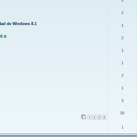
3
2
idad de Windows 8.1
1
01
2
1
1
2
1
3
35
1
2
3
4
1