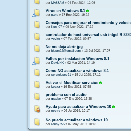
por
MA88AM
»
04 Feb 2024, 12:06
Virus en Windows 8.1
por
pako
»
17 Ene 2022, 19:22
Consejos para mejorar el rendimiento y veloc
por
Kun_07
»
09 Nov 2022, 17:12
controlador de host universal usb intgel R 828
por
yeyko
»
07 Feb 2022, 09:57
No me deja abrir jpg
por
bigpm22@gmail.com
»
13 Jul 2021, 17:07
Fallos por instalacion Windows 8.1
por
DavidNK
»
02 Mar 2021, 14:19
Como NO actualizar a windows 8.1
por
sergiolopez91
»
15 Jul 2020, 17:12
Activar el Modificar servicios
por
koexa
»
16 Ene 2021, 07:58
problema con el audio
por
mayko
»
07 Ene 2020, 15:38
Ayuda para actualizar a Windows 10
por
nestre
»
06 Jul 2019, 10:17
No puedo actualizar a windows 10
por
ronny255
»
07 May 2019, 10:18