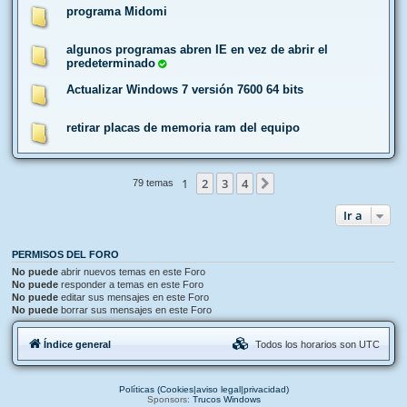
programa Midomi
algunos programas abren IE en vez de abrir el
predeterminado
Actualizar Windows 7 versión 7600 64 bits
retirar placas de memoria ram del equipo
1
2
3
4
Siguiente
79 temas
Ir a
PERMISOS DEL FORO
No puede
abrir nuevos temas en este Foro
No puede
responder a temas en este Foro
No puede
editar sus mensajes en este Foro
No puede
borrar sus mensajes en este Foro
Índice general
Todos los horarios son
UTC
Políticas (Cookies|aviso legal|privacidad)
Sponsors:
Trucos Windows