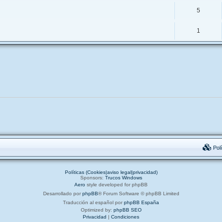
5
1
Polí
Políticas (Cookies|aviso legal|privacidad)
Sponsors:
Trucos Windows
Aero
style developed for phpBB
Desarrollado por
phpBB
® Forum Software © phpBB Limited
Traducción al español por
phpBB España
Optimized by:
phpBB SEO
Privacidad
|
Condiciones