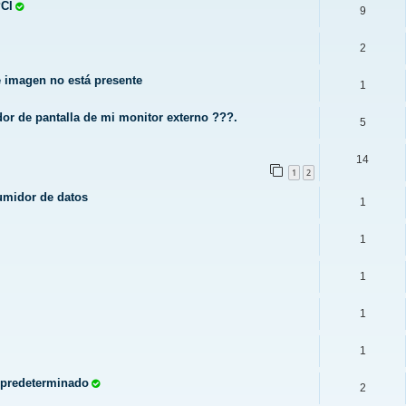
PCI
9
2
e imagen no está presente
1
dor de pantalla de mi monitor externo ???.
5
14
1
2
umidor de datos
1
1
1
1
1
l predeterminado
2