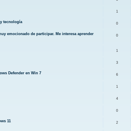
1
y tecnología
0
 muy emocionado de participar. Me interesa aprender
0
1
3
ows Defender en Win 7
6
1
4
0
ows 11
2