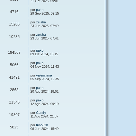
21 Oct 2025, 09:01
por
pako
4716
29 Sep 2025, 09:15
por
zeisha
15206
23 Jun 2025, 07:49
por
zeisha
10235
23 Jun 2025, 07:41
por
pako
184568
09 Dic 2024, 13:15
por
pako
5065
04 Nov 2024, 11:43
por
valenciana
41491
05 Sep 2024, 12:35
por
pako
2868
20 Ago 2024, 18:01
por
pako
21345
12 Ago 2024, 09:10
por
Camily
19807
11 Ago 2024, 21:37
por
Kino620
5825
06 Jun 2024, 15:49