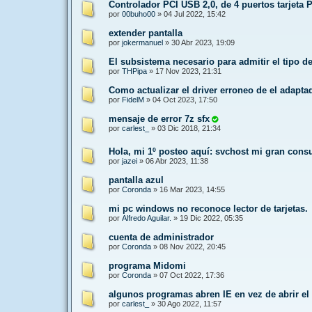
Controlador PCI USB 2,0, de 4 puertos tarjeta 
por
00buho00
»
04 Jul 2022, 15:42
extender pantalla
por
jokermanuel
»
30 Abr 2023, 19:09
El subsistema necesario para admitir el tipo d
por
THPipa
»
17 Nov 2023, 21:31
Como actualizar el driver erroneo de el adapta
por
FidelM
»
04 Oct 2023, 17:50
mensaje de error 7z sfx
por
carlest_
»
03 Dic 2018, 21:34
Hola, mi 1º posteo aquí: svchost mi gran cons
por
jazei
»
06 Abr 2023, 11:38
pantalla azul
por
Coronda
»
16 Mar 2023, 14:55
mi pc windows no reconoce lector de tarjetas.
por
Alfredo Aguilar.
»
19 Dic 2022, 05:35
cuenta de administrador
por
Coronda
»
08 Nov 2022, 20:45
programa Midomi
por
Coronda
»
07 Oct 2022, 17:36
algunos programas abren IE en vez de abrir e
por
carlest_
»
30 Ago 2022, 11:57