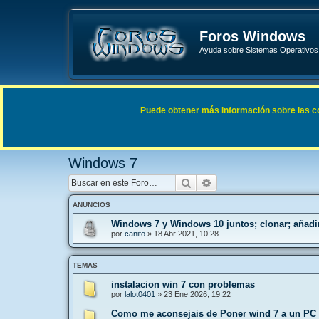
Foros Windows
Ayuda sobre Sistemas Operativos 
Enlaces rápidos
FAQ
Puede obtener más información sobre las cook
Índice general
Sistemas Operativos Microsoft
Windows
Windows 7
Buscar
Búsqueda avanzada
ANUNCIOS
Windows 7 y Windows 10 juntos; clonar; añadir
por
canito
»
18 Abr 2021, 10:28
TEMAS
instalacion win 7 con problemas
por
lalot0401
»
23 Ene 2026, 19:22
Como me aconsejais de Poner wind 7 a un PC