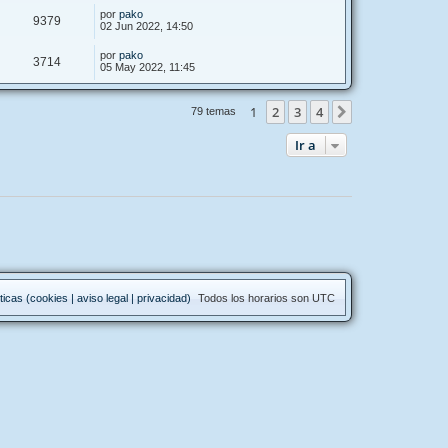
por
pako
9379
02 Jun 2022, 14:50
por
pako
3714
05 May 2022, 11:45
1
2
3
4
Siguiente
79 temas
Ir a
ticas (cookies | aviso legal | privacidad)
Todos los horarios son
UTC