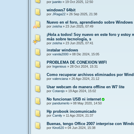
por
juanito
»
19 Oct 2025, 12:50
windows7 64bit
por
JRaga22
»
26 Sep 2025, 21:38
Nuevo en el foro, aprendiendo sobre Windows 
por
zeisha
»
23 Jun 2025, 07:49
¡Hola a todos! Soy nuevo en este foro y estoy
más sobre tecnología, s
por
zeisha
»
23 Jun 2025, 07:41
instalar windows
por
varela2000
»
08 Dic 2024, 15:05
PROBLEMA DE CONEXION WIFI
por
Ingenious
»
28 Oct 2024, 15:31
Como recuperar archivos eliminados por Wind
por
valenciana
»
26 Ago 2024, 21:12
Usar webcam de manera offline en W7 lite
por
Cotarejo
»
19 Ago 2024, 15:02
No funcionan USB ni internet
por
pandumerlo
»
08 May 2020, 14:50
Hp probook incomunicado
por
Camily
»
11 Ago 2024, 21:37
Buenas, tengo Office 2007 interprise con Wind
por
Kino620
»
04 Jun 2024, 15:38