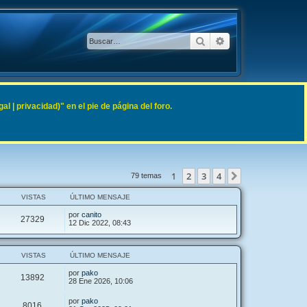
Buscar
Búsqueda avanzad
 | privacidad)" en el pie de página del foro.
1
2
3
4
Siguiente
79 temas
VISTAS
ÚLTIMO MENSAJE
por
canito
27329
12 Dic 2022, 08:43
VISTAS
ÚLTIMO MENSAJE
por
pako
13892
28 Ene 2026, 10:06
por
pako
8016