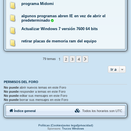
programa Midomi
algunos programas abren IE en vez de abrir el
predeterminado
Actualizar Windows 7 versión 7600 64 bits
retirar placas de memoria ram del equipo
1
2
3
4
Siguiente
79 temas
Ir a
PERMISOS DEL FORO
No puede
abrir nuevos temas en este Foro
No puede
responder a temas en este Foro
No puede
editar sus mensajes en este Foro
No puede
borrar sus mensajes en este Foro
Índice general
Todos los horarios son
UTC
Políticas (Cookies|aviso legal|privacidad)
Sponsors:
Trucos Windows