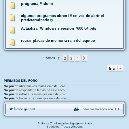
programa Midomi
algunos programas abren IE en vez de abrir el
predeterminado
Actualizar Windows 7 versión 7600 64 bits
retirar placas de memoria ram del equipo
1
2
3
4
Siguiente
79 temas
Ir a
PERMISOS DEL FORO
No puede
abrir nuevos temas en este Foro
No puede
responder a temas en este Foro
No puede
editar sus mensajes en este Foro
No puede
borrar sus mensajes en este Foro
Índice general
Todos los horarios son
UTC
Políticas (Cookies|aviso legal|privacidad)
Sponsors:
Trucos Windows